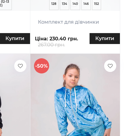
 (12-13
128
134
140
146
152
E)
Комплект для дівчинки
Купити
Купити
Ціна:
230.40 грн.
267.00 грн.
-50%