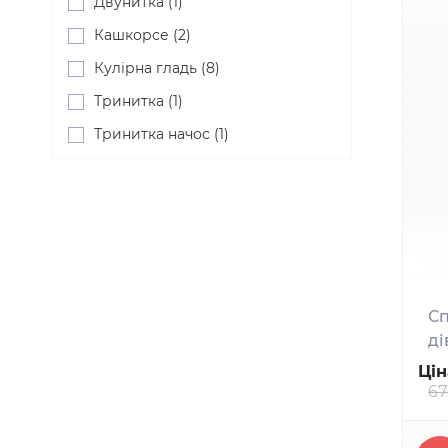
Двунитка (1)
Кашкорсе (2)
Кулірна гладь (8)
Тринитка (1)
Тринитка начос (1)
Сп
ді
Цін
67