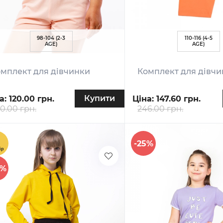
98-104 (2-3
110-116 (4-5
AGE)
AGE)
мплект для дівчинки
Комплект для дівч
Купити
а:
120.00 грн.
Ціна:
147.60 грн.
0.00 грн.
246.00 грн.
-25%
0%