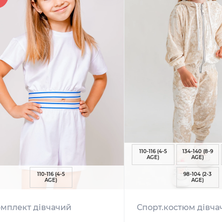
110-116 (4-5
134-140 (8-9
AGE)
AGE)
110-116 (4-5
98-104 (2-3
AGE)
AGE)
мплект дівчачий
Спорт.костюм дівча