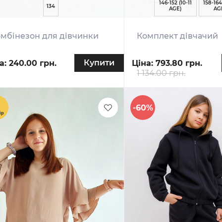
146-152 (10-11
158-164
134
AGE)
AG
мбінезон для дівчинки
Комплект дівчачий
Купити
а:
240.00 грн.
Ціна:
793.80 грн.
1 134.00 грн.
-60%