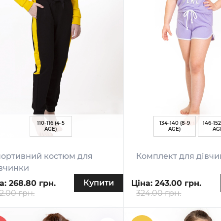
110-116 (4-5
134-140 (8-9
146-152
AGE)
AGE)
AG
ортивний костюм для
Комплект для дівч
вчинки
Купити
а:
268.80 грн.
Ціна:
243.00 грн.
2.00 грн.
324.00 грн.