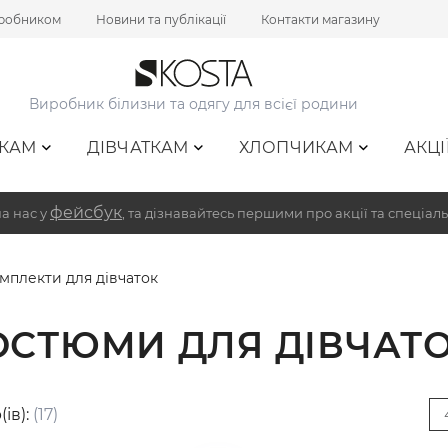
иробником
Новини та публікації
Контакти магазину
Виробник білизни та одягу для всієї родини
КАМ
ДІВЧАТКАМ
ХЛОПЧИКАМ
АКЦІ
фейсбук
а нас у
, та дізнавайтесь першими про акції та спеціаль
мплекти для дівчаток
ОСТЮМИ ДЛЯ ДІВЧАТ
(ів):
(17)