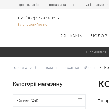
Про компанію
Доставка та оплата
Співпраця з в
+38 (067) 532-69-07
Зателефонуйте мені
ЖІНКАМ
ЧОЛОВІ
Підпишіться н
Головна
Дівчаткам
Повсякденний одяг
Ко
К
Категорії магазину
Жінкам
(241)
Товар