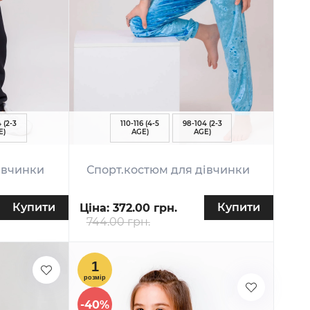
 (2-3
110-116 (4-5
98-104 (2-3
E)
AGE)
AGE)
івчинки
Спорт.костюм для дівчинки
Купити
Купити
Ціна:
372.00 грн.
744.00 грн.
-40%