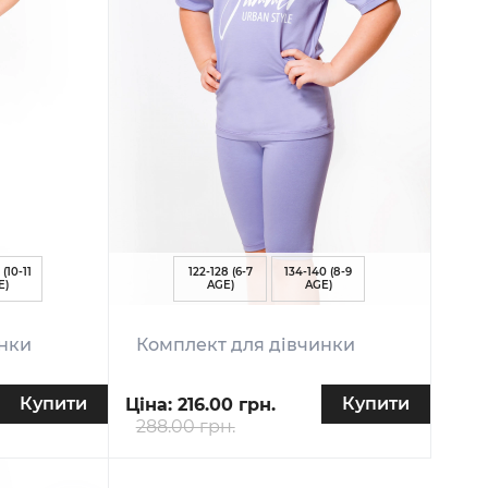
 (10-11
122-128 (6-7
134-140 (8-9
E)
AGE)
AGE)
инки
Комплект для дівчинки
Купити
Купити
Ціна:
216.00 грн.
288.00 грн.