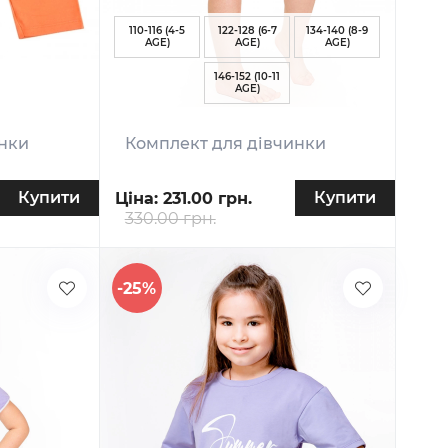
110-116 (4-5
122-128 (6-7
134-140 (8-9
AGE)
AGE)
AGE)
146-152 (10-11
AGE)
инки
Комплект для дівчинки
Купити
Купити
Ціна:
231.00 грн.
330.00 грн.
-25%