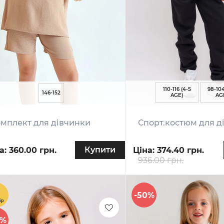
110-116 (4-5
98-104
146-152
AGE)
AG
мплект для дівчинки
Спорт.костюм для д
Купити
а:
360.00 грн.
Ціна:
374.40 грн.
936.00 грн.
-50%
0%