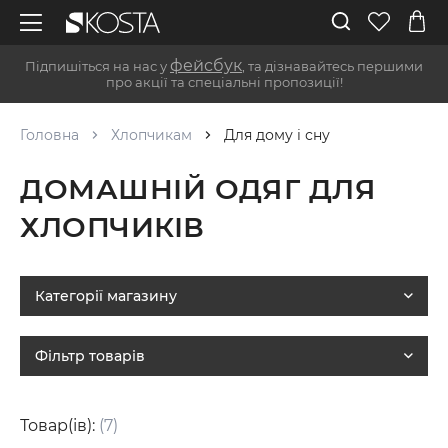
фейсбук
Підпишіться на нас у
, та дізнавайтесь першими
про акції та спеціальні пропозиції!
Головна
Хлопчикам
Для дому і сну
ДОМАШНІЙ ОДЯГ ДЛЯ
ХЛОПЧИКІВ
Категорії магазину
Фільтр товарів
Товар(ів):
(7)