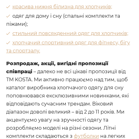
красива нижня білизна для хлопчиків;
одяг для дому і сну (спальні комплекти та
піжами);
стильний повсякденний одяг для хлопчиків;
хлопчачий спортивний одяг для фітнесу, бігу
та спортзалу.
Розпродаж, акції, вигідні пропозиції
співпраці
– далеко не всі цікаві пропозиції від
ТМ KOSTA. Ми активно працюємо над тим, щоб
каталог виробника хлопчачого одягу для сну
поповнювався ексклюзивними новинками, які
відповідають сучасним трендам. Віковий
діапазон доволі великий – від 2 до 11 років. Ми
акцентуємо увагу на зручності одягу та
розробляємо моделі на різні сезони. Літні
комплекти складаються з
футболки
на легких