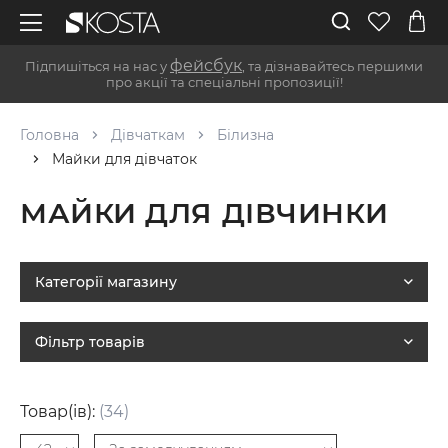
фейсбук
Підпишіться на нас у
, та дізнавайтесь першими
про акції та спеціальні пропозиції!
Головна
Дівчаткам
Білизна
Майки для дівчаток
МАЙКИ ДЛЯ ДІВЧИНКИ
Категорії магазину
Фільтр товарів
Товар(ів):
(34)