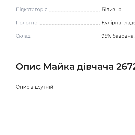
Підкатегорія
Білизна
Полотно
Кулірна глад
Склад
95% бавовна,
Опис Майка дівчача 267
Опис відсутній