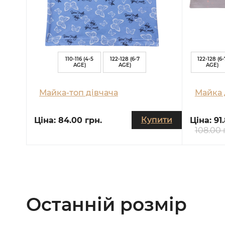
110-116 (4-5
122-128 (6-7
122-128 (6-
AGE)
AGE)
AGE)
Майка-топ дівчача
Майка 
Купити
Ціна:
84.00 грн.
Ціна:
91
108.00 
Останній розмір