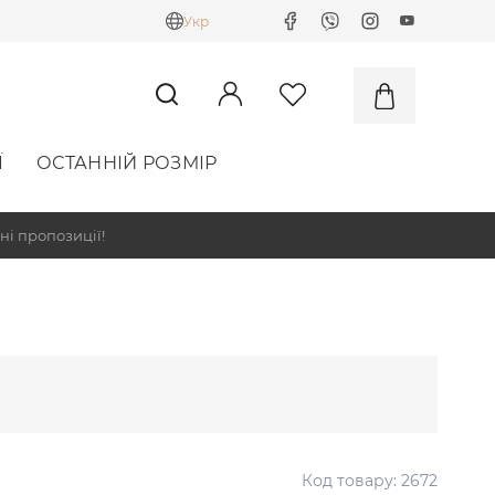
Укр
Ї
ОСТАННІЙ РОЗМІР
ні пропозиції!
Код товару:
2672