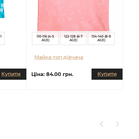
1
110-116 (4-5
122-128 (6-7
134-140 (8-9
AGE)
AGE)
AGE)
Майка-топ дівчача
Купити
Купити
Ціна:
84.00 грн.