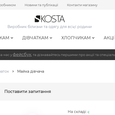
иробником
Новини та публікації
Контакти магазину
Виробник білизни та одягу для всієї родини
КАМ
ДІВЧАТКАМ
ХЛОПЧИКАМ
АКЦІ
фейсбук
а нас у
, та дізнавайтесь першими про акції та спеціаль
чаток
Майка дівчача
Поставити запитання
На складі:
є