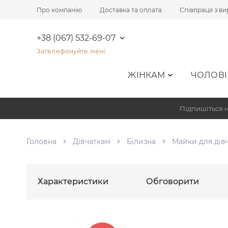
Про компанію
Доставка та оплата
Співпраця з в
+38 (067) 532-69-07
Зателефонуйте мені
ЖІНКАМ
ЧОЛОВІ
Підпишіться н
Головна
Дівчаткам
Білизна
Майки для дів
Характеристики
Обговорити