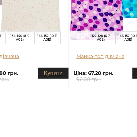
7
134-140 (8-9
146-152 (10-11
122-128 (6-7
146-152 (10-1
AGE)
AGE)
AGE)
AGE)
дівчача
Майка-топ дівчача
Купити
.80 грн.
Ціна:
67.20 грн.
грн.
96.00 грн.