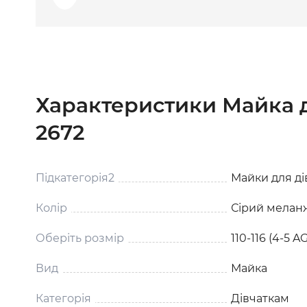
Характеристики Майка 
2672
Підкатегорія2
Майки для ді
Колір
Сірий мелан
Оберіть розмір
110-116 (4-5 A
Вид
Майка
Категорія
Дівчаткам