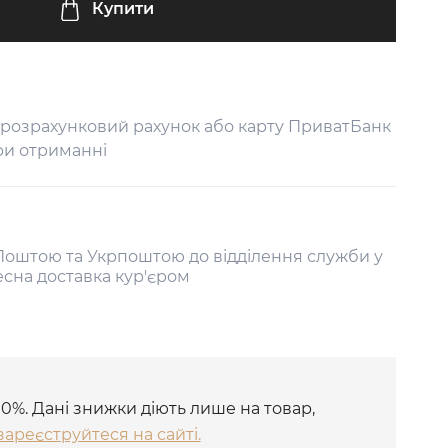
Купити
 розрахунковий рахунок або карту ПриватБанк
ри отриманні
оштою та Укрпоштою до відділення служби у
есна доставка кур'єром
10%. Дані знижки діють лише на товар,
зареєструйтеся на сайті.