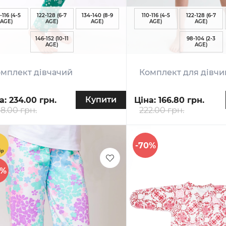
-116 (4-5
122-128 (6-7
134-140 (8-9
110-116 (4-5
122-128 (6-7
AGE)
AGE)
AGE)
AGE)
AGE)
146-152 (10-11
98-104 (2-3
AGE)
AGE)
мплект дівчачий
Комплект для дівч
Купити
а:
234.00 грн.
Ціна:
166.80 грн.
8.00 грн.
222.00 грн.
-70%
0%