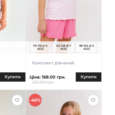
110-116 (4-5
122-128 (6-7
98-104 (2-3
AGE)
AGE)
AGE)
Комплект дівчачий
Купити
Купити
Ціна:
168.00 грн.
210.00 грн.
-40%