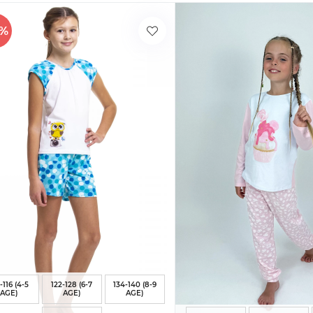
5%
-116 (4-5
122-128 (6-7
134-140 (8-9
AGE)
AGE)
AGE)