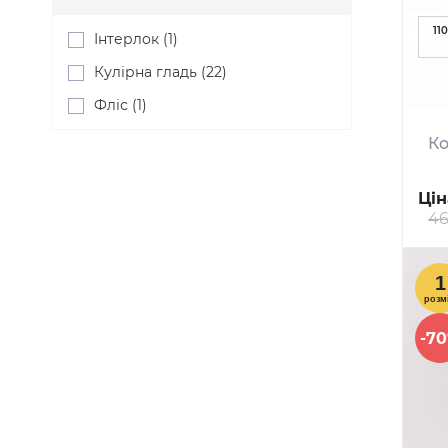
110
Інтерлок (1)
Кулірна гладь (22)
Фліс (1)
Ко
Цін
46
-7