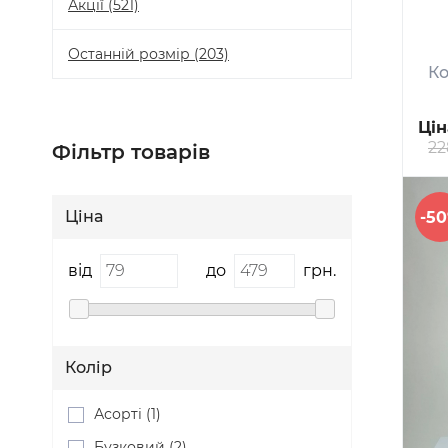
Акції
(521)
Останній розмір
(203)
Ко
Цін
22
Фільтр товарів
Ціна
-5
від
до
грн.
Колір
Асорті (1)
Бузковий (2)