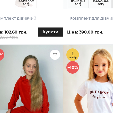
146-152 (10-11
110-116 (4-5
134-140 (8-9
AGE)
AGE)
AGE)
мплект дівчачий
Комплект для дівч
Купити
а:
102.60 грн.
Ціна:
390.00 грн.
8.00 грн.
0%
-40%