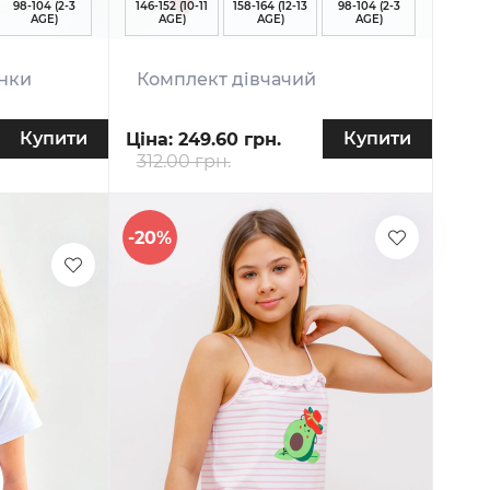
98-104 (2-3
146-152 (10-11
158-164 (12-13
98-104 (2-3
AGE)
AGE)
AGE)
AGE)
инки
Комплект дівчачий
Купити
Купити
Ціна:
249.60 грн.
312.00 грн.
-20%