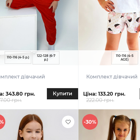
122-128 (6-7
110-116 (4-5
110-116 (4-5 р.)
р.)
AGE)
мплект дівчачий
Комплект дівчачий
Купити
а:
343.80 грн.
Ціна:
133.20 грн.
7.00 грн.
222.00 грн.
0%
-30%