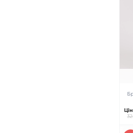
Бр
Цін
32