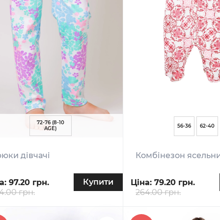
72-76 (8-10
56-36
62-40
AGE)
юки дівчачі
Комбінезон ясельн
Купити
а:
97.20 грн.
Ціна:
79.20 грн.
4.00 грн.
264.00 грн.