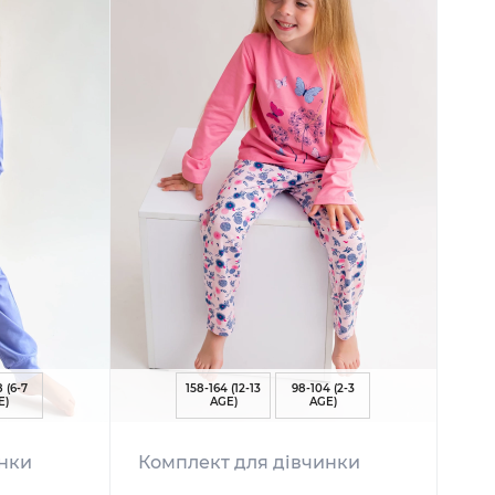
8 (6-7
158-164 (12-13
98-104 (2-3
E)
AGE)
AGE)
инки
Комплект для дівчинки