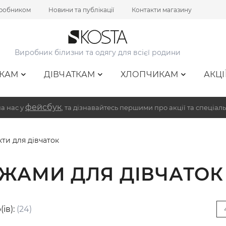
иробником
Новини та публікації
Контакти магазину
Виробник білизни та одягу для всієї родини
КАМ
ДІВЧАТКАМ
ХЛОПЧИКАМ
АКЦІ
фейсбук
а нас у
, та дізнавайтесь першими про акції та спеціаль
ти для дівчаток
ІЖАМИ ДЛЯ ДІВЧАТОК
(ів):
(24)