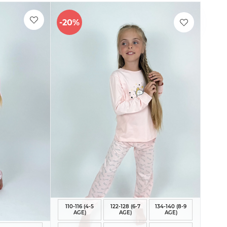
-20%
110-116 (4-5
122-128 (6-7
134-140 (8-9
AGE)
AGE)
AGE)