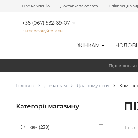
Про компанію
Доставка та оплата
Співпраця з в
+38 (067) 532-69-07
Зателефонуйте мені
ЖІНКАМ
ЧОЛОВІ
Підпишіться н
Головна
Дівчаткам
Для дому і сну
Комплек
П
Категорії магазину
Жінкам
(238)
Товар