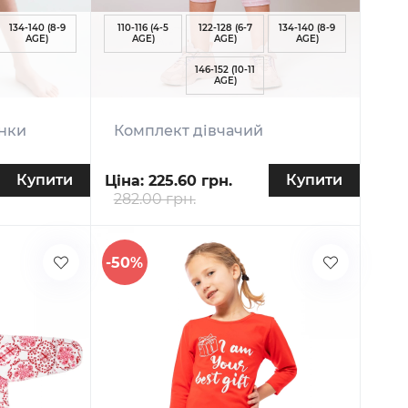
134-140 (8-9
110-116 (4-5
122-128 (6-7
134-140 (8-9
AGE)
AGE)
AGE)
AGE)
146-152 (10-11
AGE)
инки
Комплект дівчачий
Купити
Купити
Ціна:
225.60 грн.
282.00 грн.
-50%