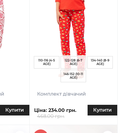
110-116 (4-5
122-128 (6-7
134-140 (8-9
AGE)
AGE)
AGE)
146-152 (10-11
AGE)
ий
Комплект дівчачий
Купити
Купити
Ціна:
234.00 грн.
468.00 грн.