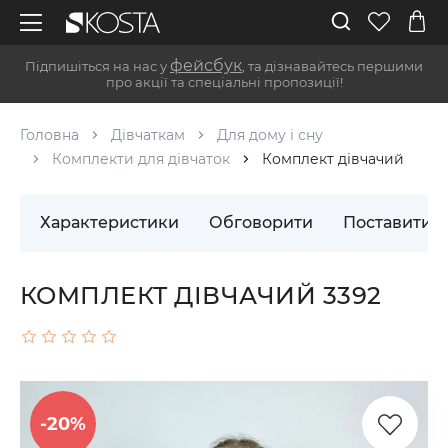
фейсбук
Підпишіться на нас у
, та дізнавайтесь першими
про акції та спеціальні пропозиції!
Головна
Дівчаткам
Для дому і сну
Комплекти для дівчаток
Комплект дівчачий
Характеристики
Обговорити
Поставити 
КОМПЛЕКТ ДІВЧАЧИЙ 3392
-20%