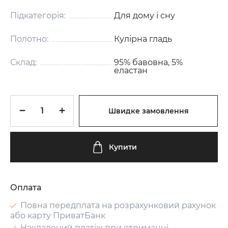
Підкатегорія:
Для дому і сну
Полотно:
Кулірна гладь
Склад:
95% бавовна, 5%
еластан
Швидке замовлення
Купити
Оплата
Повна передплата на розрахунковий рахунок
або карту ПриватБанк
Накладений платіж при отриманні