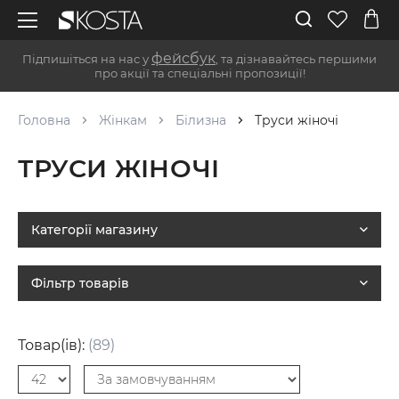
фейсбук
Підпишіться на нас у
, та дізнавайтесь першими
про акції та спеціальні пропозиції!
Головна
Жінкам
Білизна
Труси жіночі
ТРУСИ ЖІНОЧІ
Категорії магазину
Фільтр товарів
Товар(ів):
(89)