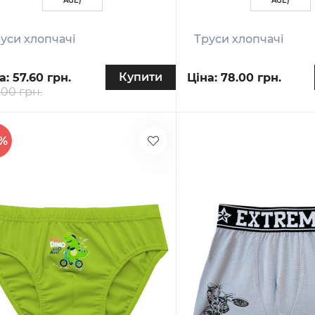
AGE)
AGE)
уси хлопчачі
Труси хлопчачі
Купити
а:
57.60 грн.
Ціна:
78.00 грн.
.00 грн.
0%