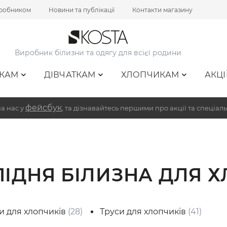
иробником
Новини та публікації
Контакти магазину
Виробник білизни та одягу для всієї родини
КАМ
ДІВЧАТКАМ
ХЛОПЧИКАМ
АКЦІ
фейсбук
а нас у
, та дізнавайтесь першими про акції та спеціаль
ПІДНЯ БІЛИЗНА ДЛЯ 
и для хлопчиків
(28)
Труси для хлопчиків
(41)