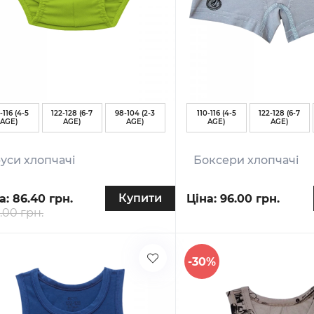
-116 (4-5
122-128 (6-7
98-104 (2-3
110-116 (4-5
122-128 (6-7
AGE)
AGE)
AGE)
AGE)
AGE)
уси хлопчачі
Боксери хлопчачі
Купити
а:
86.40 грн.
Ціна:
96.00 грн.
.00 грн.
-30%