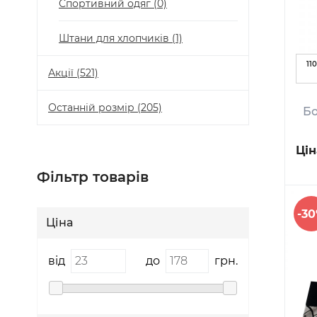
Спортивний одяг
(0)
Штани для хлопчиків
(1)
110
Акції
(521)
Останній розмір
(205)
Бо
Цін
Фільтр товарів
-3
Ціна
від
до
грн.