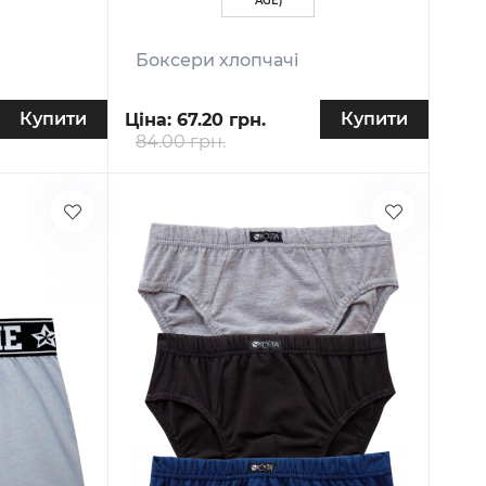
AGE)
Боксери хлопчачі
Купити
Купити
Ціна:
67.20 грн.
84.00 грн.