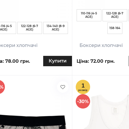
110-116 (4-5
122-128 (6-7
AGE)
AGE)
-116 (4-5
122-128 (6-7
134-140 (8-9
158-164
AGE)
AGE)
AGE)
ксери хлопчачі
Боксери хлопчачі
Купити
а:
78.00 грн.
Ціна:
72.00 грн.
0%
-30%