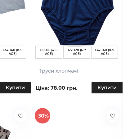
134-140 (8-9
110-116 (4-5
122-128 (6-7
134-140 (8-9
AGE)
AGE)
AGE)
AGE)
Труси хлопчачі
Купити
Купити
Ціна:
78.00 грн.
-30%