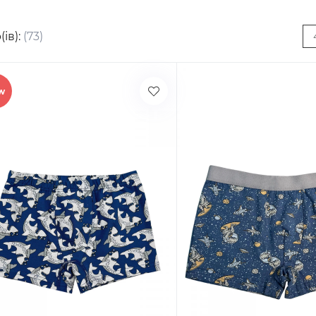
(ів):
(73)
w