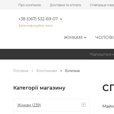
Про компанію
Доставка та оплата
Співпраця з в
+38 (067) 532-69-07
Зателефонуйте мені
ЖІНКАМ
ЧОЛОВІ
Підпишіться н
Головна
Хлопчикам
Білизна
С
Категорії магазину
Жінкам
(239)
Майк