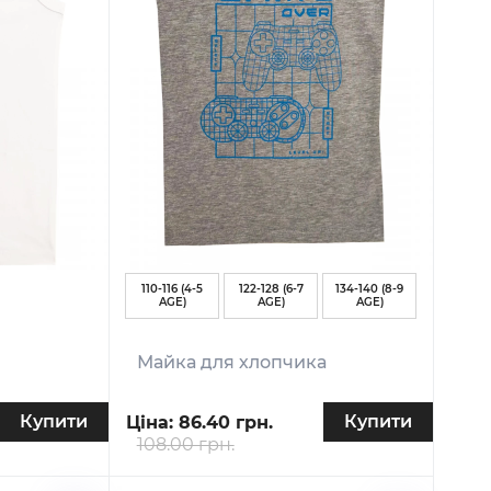
110-116 (4-5
122-128 (6-7
134-140 (8-9
AGE)
AGE)
AGE)
Майка для хлопчика
Купити
Купити
Ціна:
86.40 грн.
108.00 грн.