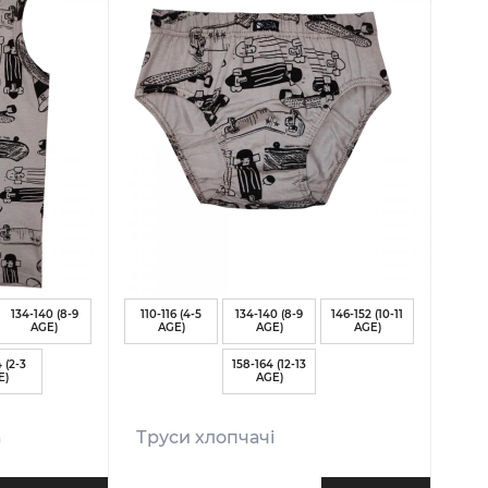
134-140 (8-9
110-116 (4-5
134-140 (8-9
146-152 (10-11
AGE)
AGE)
AGE)
AGE)
 (2-3
158-164 (12-13
E)
AGE)
а
Труси хлопчачі