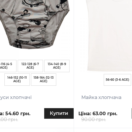
-116 (4-5
122-128 (6-7
134-140 (8-9
AGE)
AGE)
AGE)
146-152 (10-11
158-164 (12-13
56-60 (3-6 AGE)
AGE)
AGE)
уси хлопчачі
Майка хлопчача
Купити
а:
54.60 грн.
Ціна:
63.00 грн.
.00 грн.
90.00 грн.