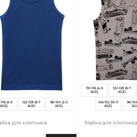
110-116 (4-5
122-128 (6-7
AGE)
AGE)
-116 (4-5
122-128 (6-7
98-104 (2-3
146-152 (10-11
98-104
AGE)
AGE)
AGE)
AGE)
AG
йка для хлопчика
Майка для хлопчик