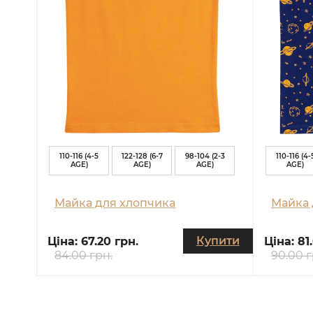
110-116 (4-5
122-128 (6-7
98-104 (2-3
110-116 (4-
AGE)
AGE)
AGE)
AGE)
Майка для хлопчика
Майка 
Купити
Ціна:
67.20 грн.
Ціна:
81
84.00 грн.
90.00 г