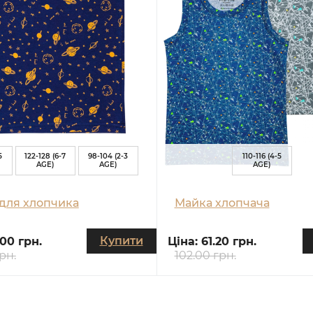
5
122-128 (6-7
98-104 (2-3
110-116 (4-5
AGE)
AGE)
AGE)
для хлопчика
Майка хлопчача
Купити
.00 грн.
Ціна:
61.20 грн.
рн.
102.00 грн.