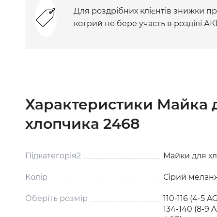
Для роздрібних клієнтів знижки при
котрий не бере участь в розділі АК
Характеристики Майка 
хлопчика 2468
Підкатегорія2
Майки для х
Колір
Сірий меланж
Оберіть розмір
110-116 (4-5 AG
134-140 (8-9 A