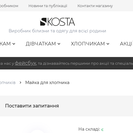
иробником
Новини та публікації
Контакти магазину
Виробник білизни та одягу для всієї родини
КАМ
ДІВЧАТКАМ
ХЛОПЧИКАМ
АКЦІ
фейсбук
а нас у
, та дізнавайтесь першими про акції та спеціаль
опчиків
Майка для хлопчика
Поставити запитання
На складі:
є