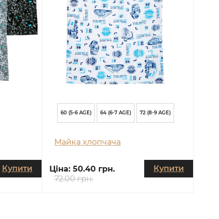
60 (5-6 AGE)
64 (6-7 AGE)
72 (8-9 AGE)
Майка хлопчача
Купити
Купити
Ціна:
50.40 грн.
72.00 грн.