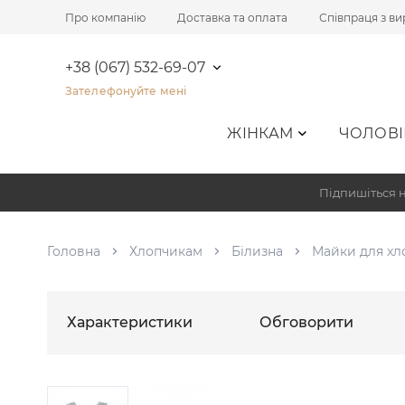
Про компанію
Доставка та оплата
Співпраця з в
+38 (067) 532-69-07
Зателефонуйте мені
ЖІНКАМ
ЧОЛОВІ
Підпишіться н
Головна
Хлопчикам
Білизна
Майки для хл
Характеристики
Обговорити