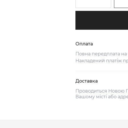
Оплата
Повна передплата на
Накладений платіж п
Доставка
Проводиться Новою П
Вашому місті або адр