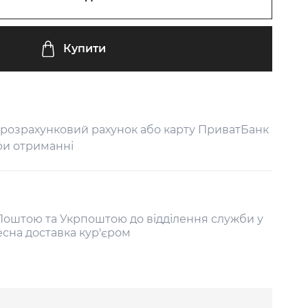
Купити
 розрахунковий рахунок або карту ПриватБанк
ри отриманні
оштою та Укрпоштою до відділення служби у
есна доставка кур'єром