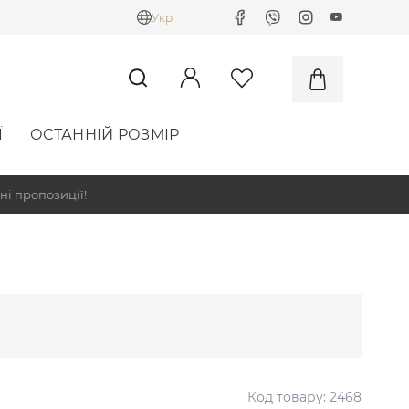
Укр
Ї
ОСТАННІЙ РОЗМІР
ні пропозиції!
Код товару:
2468