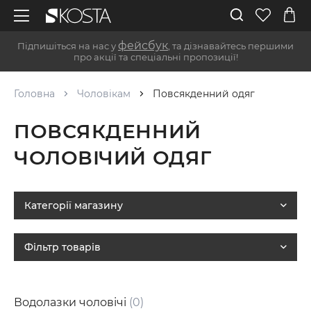
фейсбук
Підпишіться на нас у
, та дізнавайтесь першими
про акції та спеціальні пропозиції!
Головна
Чоловікам
Повсякденний одяг
ПОВСЯКДЕННИЙ
ЧОЛОВІЧИЙ ОДЯГ
Категорії магазину
Фільтр товарів
Водолазки чоловічі
(0)