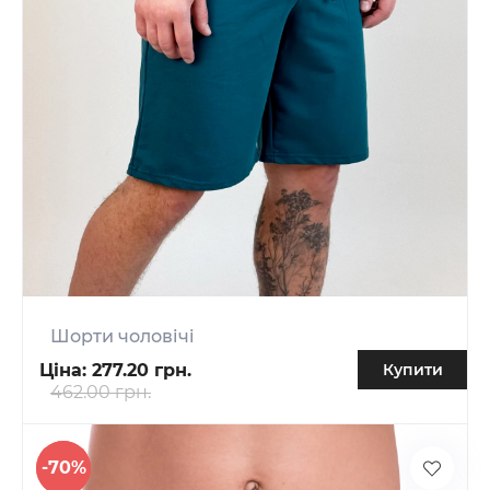
Шорти чоловічі
Ціна:
277.20 грн.
Купити
462.00 грн.
-70%