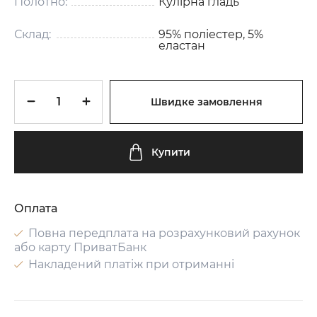
Полотно:
Кулірна гладь
Склад:
95% поліестер, 5%
еластан
Швидке замовлення
Купити
Оплата
Повна передплата на розрахунковий рахунок
або карту ПриватБанк
Накладений платіж при отриманні