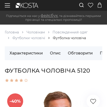
фейсбук
Підпишіться на нас у
, та дізнавайтесь першими
про акції та спеціальні пропозиції!
Головна
Чоловікам
Повсякденний одяг
Футболки чоловічі
Футболка чоловіча
Характеристики
Опис
Обговорити
Пос
ФУТБОЛКА ЧОЛОВІЧА 5120
-40%