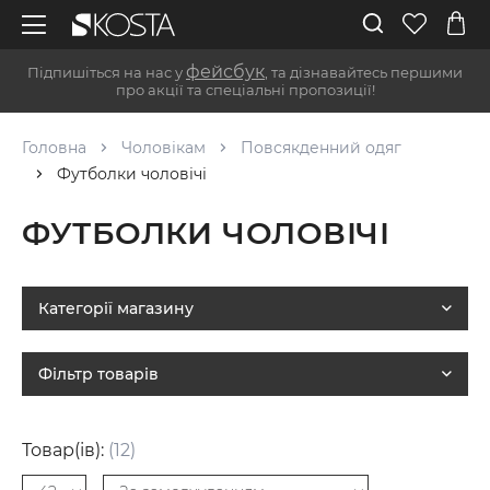
фейсбук
Підпишіться на нас у
, та дізнавайтесь першими
про акції та спеціальні пропозиції!
Головна
Чоловікам
Повсякденний одяг
Футболки чоловічі
ФУТБОЛКИ ЧОЛОВІЧІ
Категорії магазину
Фільтр товарів
Товар(ів):
(12)