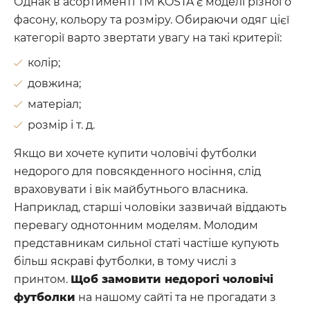
Однак в асортименті ТМ KOSTA є моделі різного
фасону, кольору та розміру. Обираючи одяг цієї
категорії варто звертати увагу на такі критерії:
колір;
довжина;
матеріал;
розмір і т. д.
Якщо ви хочете купити чоловічі футболки
недорого для повсякденного носіння, слід
враховувати і вік майбутнього власника.
Наприклад, старші чоловіки зазвичай віддають
перевагу однотонним моделям. Молодим
представникам сильної статі частіше купують
більш яскраві футболки, в тому числі з
принтом.
Щоб замовити недорогі чоловічі
футболки
на нашому сайті та не прогадати з