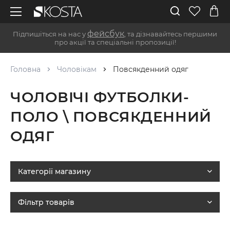
фейсбук
Підпишіться на нас у
, та дізнавайтесь першими
про акції та спеціальні пропозиції!
Головна
Чоловікам
Повсякденний одяг
ЧОЛОВІЧІ ФУТБОЛКИ-
ПОЛО \ ПОВСЯКДЕННИЙ
ОДЯГ
Категорії магазину
Фільтр товарів