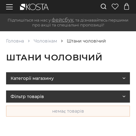
фейсбук
Підпишіться на нас у
, та дізнавайтесь першими
про акції та спеціальні пропозиції!
Головна
Чоловікам
Штани чоловічий
ШТАНИ ЧОЛОВІЧИЙ
Категорії магазину
Фільтр товарів
немає товарів