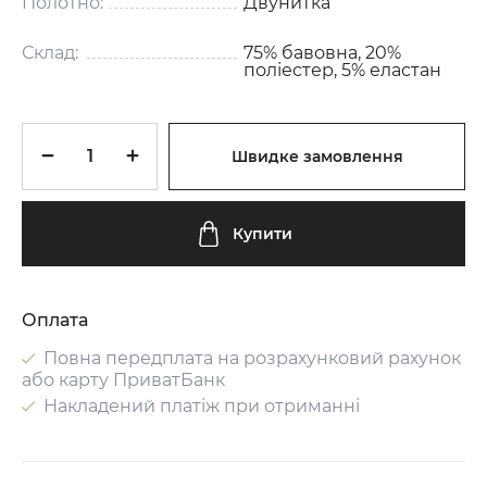
Полотно:
Двунитка
Склад:
75% бавовна, 20%
поліестер, 5% еластан
Швидке замовлення
Купити
Оплата
Повна передплата на розрахунковий рахунок
або карту ПриватБанк
Накладений платіж при отриманні