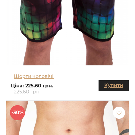
Шорти чоловічі
Купити
Ціна:
225.60 грн.
225.60 грн.
-30%