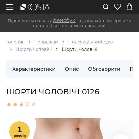
фейсбук
Підпишіться на нас у
, та дізнавайтесь першими
про акції та спеціальні пропозиції!
Головна
Чоловікам
Повсякденний одяг
Шорти чоловічі
Шорти чоловічі
Характеристики
Опис
Обговорити
Пос
ШОРТИ ЧОЛОВІЧІ 0126