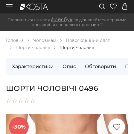
фейсбук
Підпишіться на нас у
, та дізнавайтесь першими
про акції та спеціальні пропозиції!
Головна
Чоловікам
Повсякденний одяг
Шорти чоловічі
Шорти чоловічі
Характеристики
Опис
Обговорити
Пос
ШОРТИ ЧОЛОВІЧІ 0496
-30%