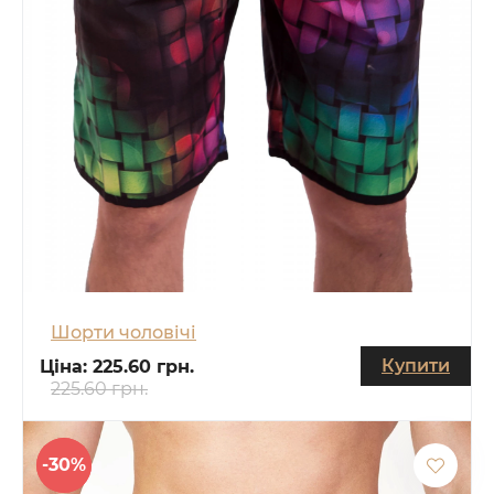
Шорти чоловічі
Купити
Ціна:
225.60 грн.
225.60 грн.
-30%