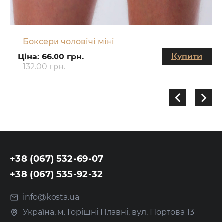
Боксери чоловічі міні
Купити
Ціна:
66.00 грн.
132.00 грн.
+38 (067) 532-69-07
+38 (067) 535-92-32
info@kosta.ua
Україна, м. Горішні Плавні, вул. Портова 13