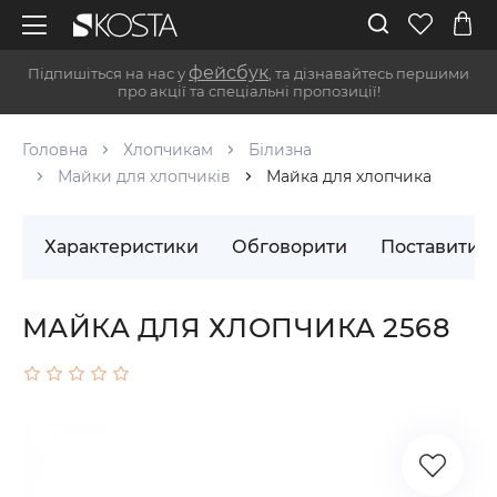
фейсбук
Підпишіться на нас у
, та дізнавайтесь першими
про акції та спеціальні пропозиції!
Головна
Хлопчикам
Білизна
Майки для хлопчиків
Майка для хлопчика
Характеристики
Обговорити
Поставити 
МАЙКА ДЛЯ ХЛОПЧИКА 2568