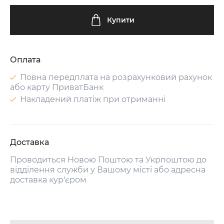
Купити
Оплата
Повна передплата на розрахунковий рахунок
або карту ПриватБанк
Накладений платіж при отриманні
Доставка
Проводиться Новою Поштою та Укрпоштою до
відділення служби у Вашому місті або адресна
доставка кур'єром