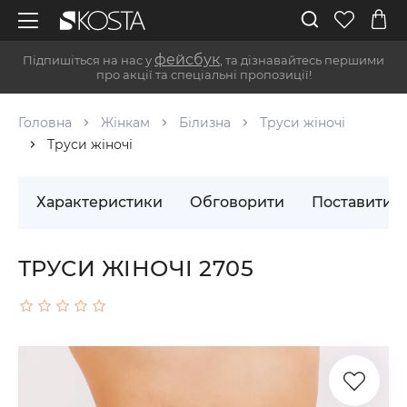
фейсбук
Підпишіться на нас у
, та дізнавайтесь першими
про акції та спеціальні пропозиції!
Головна
Жінкам
Білизна
Труси жіночі
Труси жіночі
Характеристики
Обговорити
Поставити 
ТРУСИ ЖІНОЧІ 2705