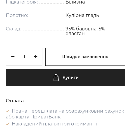
Підкатегорія:
Білизна
Полотно:
Кулірна гладь
Склад:
95% бавовна, 5%
еластан
Швидке замовлення
Купити
Оплата
Повна передплата на розрахунковий рахунок
або карту ПриватБанк
Накладений платіж при отриманні