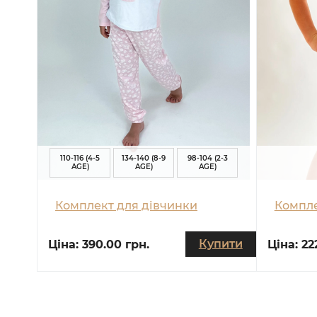
110-116 (4-5
134-140 (8-9
98-104 (2-3
AGE)
AGE)
AGE)
Комплект для дівчинки
Компле
Купити
Ціна:
390.00 грн.
Ціна:
22