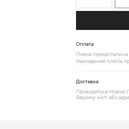
Оплата
Повна передплата на
Накладений платіж п
Доставка
Проводиться Новою П
Вашому місті або адр