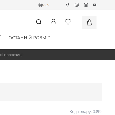
Укр
Ї
ОСТАННІЙ РОЗМІР
ні пропозиції!
Код товару:
0399