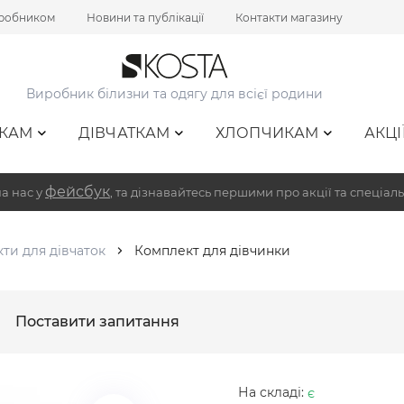
иробником
Новини та публікації
Контакти магазину
Виробник білизни та одягу для всієї родини
КАМ
ДІВЧАТКАМ
ХЛОПЧИКАМ
АКЦІ
фейсбук
а нас у
, та дізнавайтесь першими про акції та спеціаль
ти для дівчаток
Комплект для дівчинки
Поставити запитання
На складі:
є