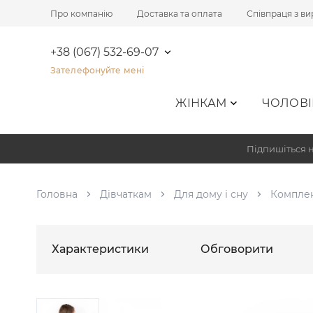
Про компанію
Доставка та оплата
Співпраця з в
+38 (067) 532-69-07
Зателефонуйте мені
ЖІНКАМ
ЧОЛОВІ
Підпишіться н
Головна
Дівчаткам
Для дому і сну
Комплек
Характеристики
Обговорити