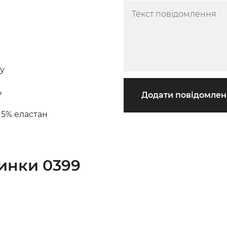
ну
ь
Додати повідомле
 5% еластан
инки 0399