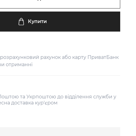
Купити
 розрахунковий рахунок або карту ПриватБанк
ри отриманні
оштою та Укрпоштою до відділення служби у
есна доставка кур'єром