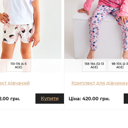
110-116 (4-5
158-164 (12-13
98-104 (2-3
AGE)
AGE)
AGE)
кт дівчачий
Комплект для дівчинк
Купити
2.00 грн.
Ціна:
420.00 грн.