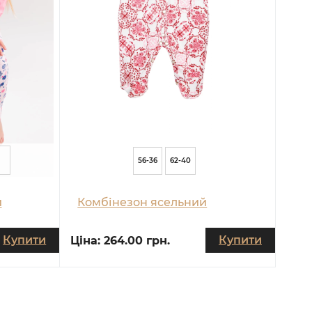
56-36
62-40
и
Комбінезон ясельний
Купити
Купити
Ціна:
264.00 грн.