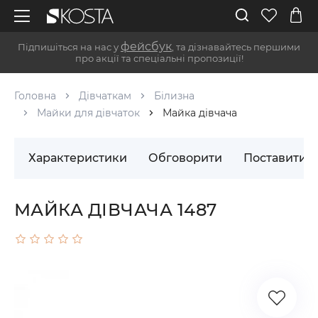
фейсбук
Підпишіться на нас у
, та дізнавайтесь першими
про акції та спеціальні пропозиції!
Головна
Дівчаткам
Білизна
Майки для дівчаток
Майка дівчача
Характеристики
Обговорити
Поставити 
МАЙКА ДІВЧАЧА 1487