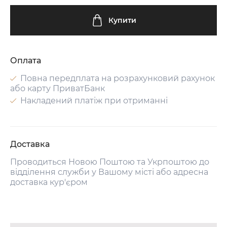
Купити
Оплата
Повна передплата на розрахунковий рахунок
або карту ПриватБанк
Накладений платіж при отриманні
Доставка
Проводиться Новою Поштою та Укрпоштою до
відділення служби у Вашому місті або адресна
доставка кур'єром