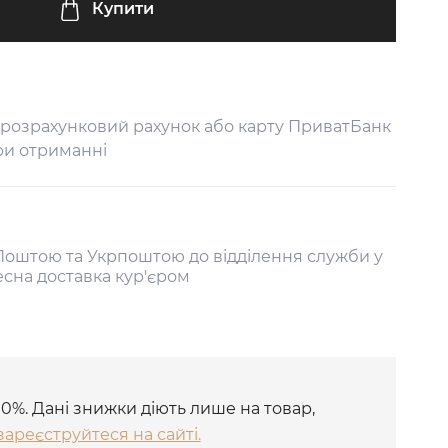
Купити
 розрахунковий рахунок або карту ПриватБанк
ри отриманні
оштою та Укрпоштою до відділення служби у
есна доставка кур'єром
10%. Дані знижки діють лише на товар,
зареєструйтеся на сайті.