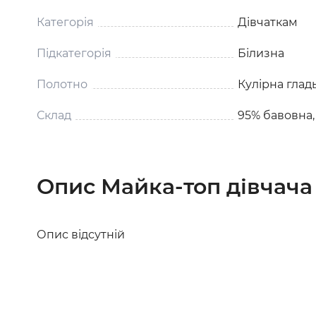
Категорія
Дівчаткам
Підкатегорія
Білизна
Полотно
Кулірна глад
Склад
95% бавовна,
Опис Майка-топ дівчача 
Опис відсутній