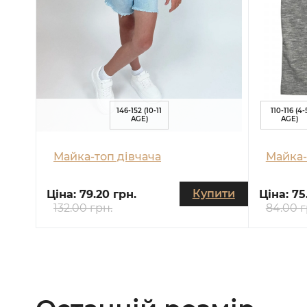
146-152 (10-11
110-116 (4-
AGE)
AGE)
Майка-топ дівчача
Майка-
Купити
Ціна:
79.20 грн.
Ціна:
75
132.00 грн.
84.00 г