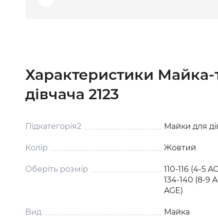
Характеристики Майка-
дівчача 2123
Підкатегорія2
Майки для ді
Колір
Жовтий
Оберіть розмір
110-116 (4-5 AG
134-140 (8-9 A
AGE)
Вид
Майка