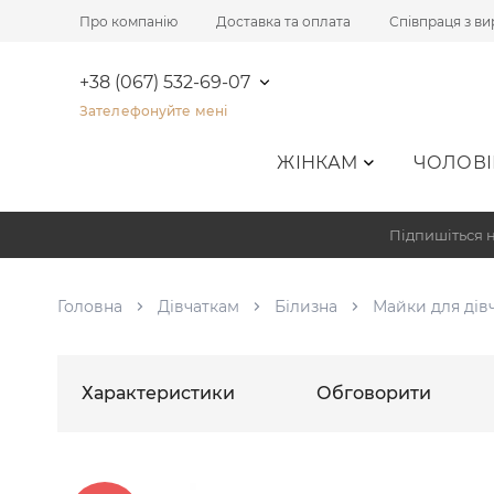
Про компанію
Доставка та оплата
Співпраця з в
+38 (067) 532-69-07
Зателефонуйте мені
ЖІНКАМ
ЧОЛОВІ
Підпишіться н
Головна
Дівчаткам
Білизна
Майки для дів
Характеристики
Обговорити