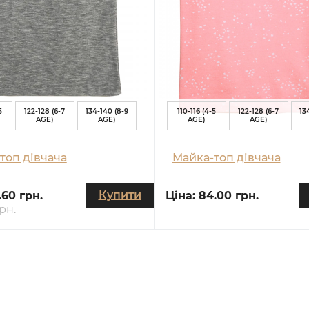
5
122-128 (6-7
134-140 (8-9
110-116 (4-5
122-128 (6-7
13
AGE)
AGE)
AGE)
AGE)
топ дівчача
Майка-топ дівчача
Купити
.60 грн.
Ціна:
84.00 грн.
рн.