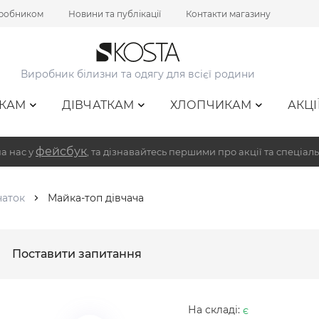
иробником
Новини та публікації
Контакти магазину
Виробник білизни та одягу для всієї родини
КАМ
ДІВЧАТКАМ
ХЛОПЧИКАМ
АКЦІ
фейсбук
а нас у
, та дізнавайтесь першими про акції та спеціаль
чаток
Майка-топ дівчача
Поставити запитання
На складі:
є