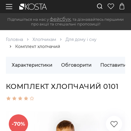
фейсбук
Підпишіться на нас у
, та дізнавайтесь першими
про акції та спеціальні пропозиції!
Головна
Хлопчикам
Для дому і сну
Комплект хлопчачий
Характеристики
Обговорити
Поставити 
КОМПЛЕКТ ХЛОПЧАЧИЙ 0101
-70%