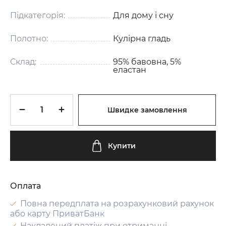
Підкатегорія:
Для дому і сну
Полотно:
Кулірна гладь
Склад:
95% бавовна, 5%
еластан
Швидке замовлення
Купити
Оплата
Повна передплата на розрахунковий рахунок
або карту ПриватБанк
Накладений платіж при отриманні