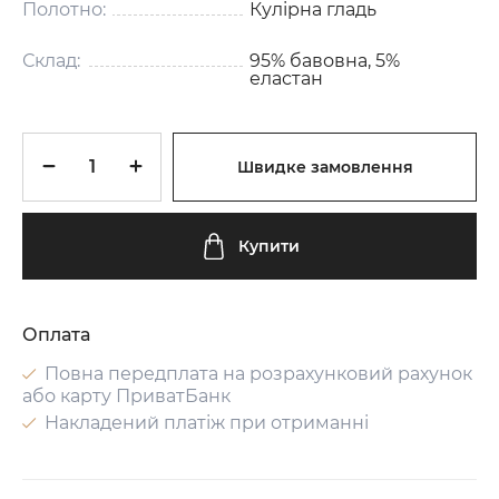
Полотно:
Кулірна гладь
Склад:
95% бавовна, 5%
еластан
Швидке замовлення
Купити
Оплата
Повна передплата на розрахунковий рахунок
або карту ПриватБанк
Накладений платіж при отриманні