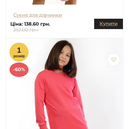
Сукня для дівчинки
Купити
Ціна:
138.60 грн.
252.00 грн.
-60%