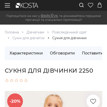
фейсбук
Підпишіться на нас у
, та дізнавайтесь першими
про акції та спеціальні пропозиції!
Головна
Дівчаткам
Повсякденний одяг
Сукні для дівчаток
Сукня для дівчинки
Характеристики
Обговорити
Поставити 
СУКНЯ ДЛЯ ДІВЧИНКИ 2250
-20%