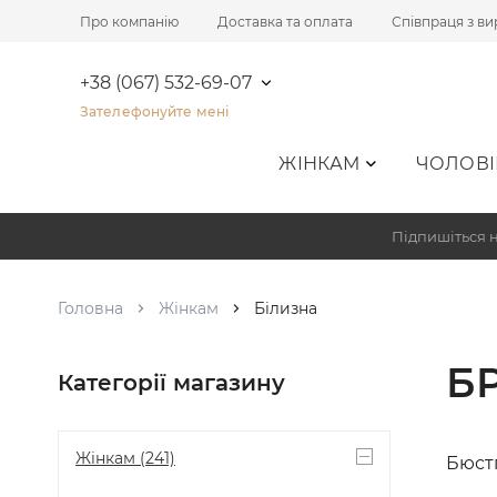
Про компанію
Доставка та оплата
Співпраця з в
+38 (067) 532-69-07
Зателефонуйте мені
ЖІНКАМ
ЧОЛОВІ
Підпишіться н
Головна
Жінкам
Білизна
Б
Категорії магазину
Жінкам
(241)
Бюст