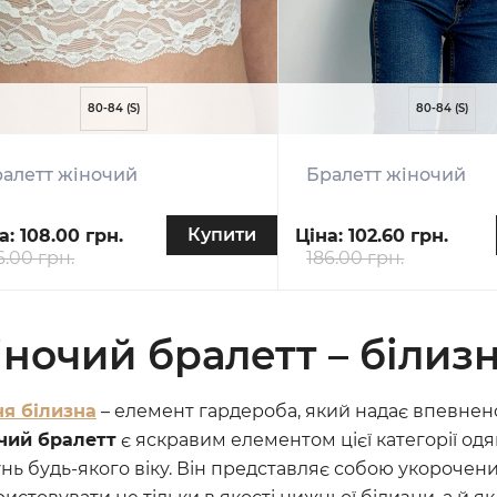
80-84 (S)
80-84 (S)
алетт жіночий
Бралетт жіночий
Купити
а:
108.00 грн.
Ціна:
102.60 грн.
6.00 грн.
186.00 грн.
ночий бралетт – білизн
я білизна
– елемент гардероба, який надає впевнено
чий бралетт
є яскравим елементом цієї категорії од
нь будь-якого віку. Він представляє собою укорочен