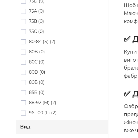
75D (0)
Щоб к
75А (0)
Маючи
75В (0)
комф
75С (0)
✅ Д
80-84 (S) (2)
80B (0)
Купит
вигот
80C (0)
брале
80D (0)
фабри
80В (0)
✅ Д
85B (0)
88-92 (M) (2)
Фабри
96-100 (L) (2)
предс
жіноч
Вид
вже ч