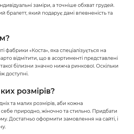
ндивідуальні заміри, а точніше обхват грудей.
ий бралетт, який подарує дамі впевненість та
ом?
і фабрики «Коста», яка спеціалізується на
Варто відмітити, що в асортименті представлені
ь такої білизни значно нижча ринкової. Оскільки
іж доступні.
ких розмірів?
ніх та малих розмірів, аби кожна
 себе природно, жіночно та стильно. Придбати
ому. Достатньо оформити замовлення на сайті, і
ну.