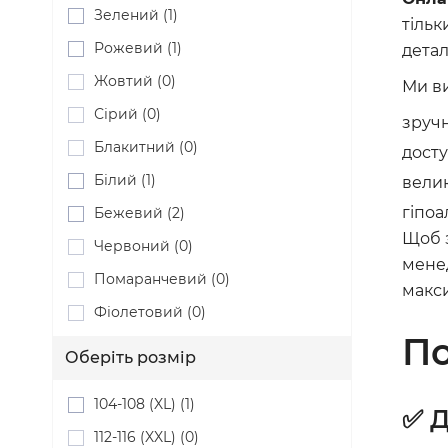
Зелений (1)
тільк
Рожевий (1)
детал
Жовтий (0)
Ми ви
Сірий (0)
зручн
Блакитний (0)
досту
Білий (1)
вели
гіпоал
Бежевий (2)
Щоб з
Червоний (0)
менед
Помаранчевий (0)
макси
Фіолетовий (0)
По
Оберіть розмір
104-108 (XL) (1)
✅ Д
112-116 (XXL) (0)