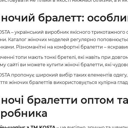
истовувати не тільки в якості нижньої білизни, а й я
ночий бралетт: особли
STA – український виробник якісного трикотажного одяг
зни. Каталог жіночих моделей регулярно поповнюєть
ками. Різноманітні на комфортні бралетти – яскрави
ченні топи мають тонкі бретелі, які навіть при довго
у сайті ви можете купити жіночі бралетти, які чудов
STA пропонує широкий вибір таких елементів одягу, 
тя жіночих бралеттів використовується кулірна гладь
ночі бралетти оптом та
иробника
йн-шопінг з ТМ KOSTA
– це вигідно, зручно та швидк