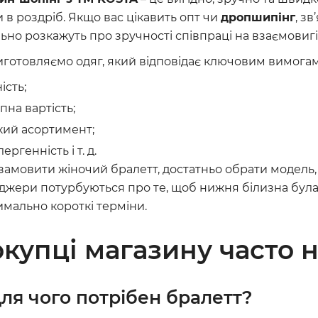
и в роздріб. Якщо вас цікавить опт чи
дропшипінг
, з
ьно розкажуть про зручності співпраці на взаємовиг
готовляємо одяг, який відповідає ключовим вимогам 
ість;
пна вартість;
кий асортимент;
ергенність і т. д.
амовити жіночий бралетт, достатньо обрати модель, 
жери потурбуються про те, щоб нижня білизна була 
мально короткі терміни.
купці магазину часто 
ля чого потрібен бралетт?