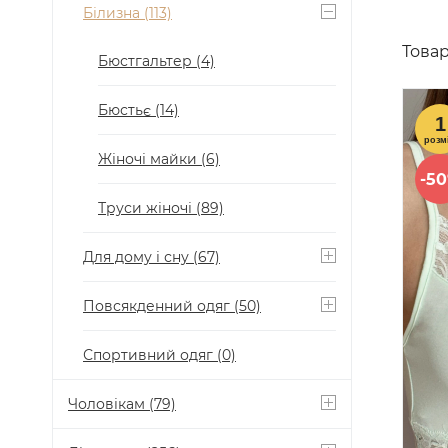
Білизна
(113)
Товар
Бюстгальтер
(4)
Бюстьє
(14)
Жіночі майки
(6)
-5
Труси жіночі
(89)
Для дому і сну
(67)
Повсякденний одяг
(50)
Спортивний одяг
(0)
Чоловікам
(79)