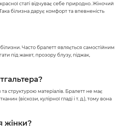
красної статі відчуває себе природно. Жіночий
Така білизна дарує комфорт та впевненість
і білизни. Часто бралетт являється самостійним
ти під жакет, прозору блузу, піджак,
стгальтера?
 та структурою матеріалів. Бралетт не має
нин (віскози, кулірної гладі і т. д.), тому вона
я жінки?