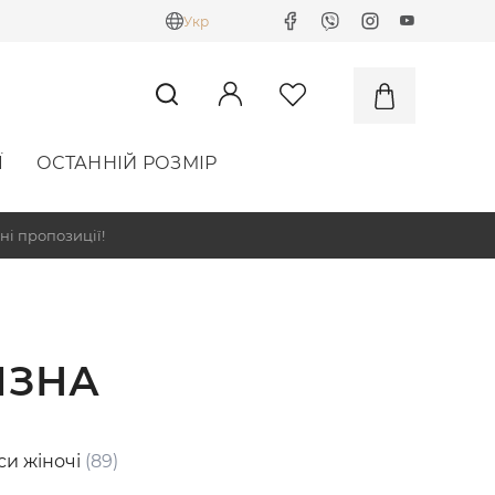
Укр
Ї
ОСТАННІЙ РОЗМІР
ні пропозиції!
ИЗНА
си жіночі
(89)