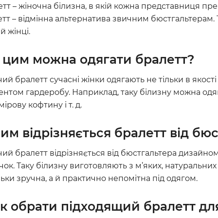
тт – жіночна білизна, в якій кожна представниця пре
тт – відмінна альтернатива звичним бюстгальтерам. 
й жінці.
 цим можна одягати бралетт?
ий бралетт сучасні жінки одягають не тільки в якост
нтом гардеробу. Наприклад, таку білизну можна одяга
ірову кофтину і т. д.
им відрізняється бралетт від бю
ий бралетт відрізняється від бюстгальтера дизайном
ок. Таку білизну виготовляють з м’яких, натуральних тка
льки зручна, а й практично непомітна під одягом.
к обрати підходящий бралетт дл