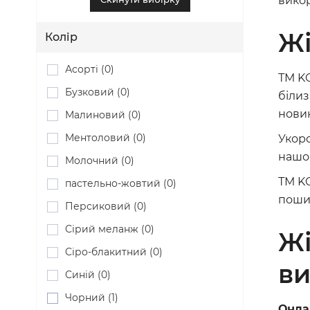
викор
Жі
Колір
Асорті (0)
ТМ KO
Бузковий (0)
біли
новин
Малиновий (0)
Ментоловий (0)
Укоро
нашом
Молочний (0)
ТМ KO
пастельно-жовтий (0)
пошит
Персиковий (0)
Сірий меланж (0)
Жі
Сіро-блакитний (0)
в
Синій (0)
Чорний (1)
Онла