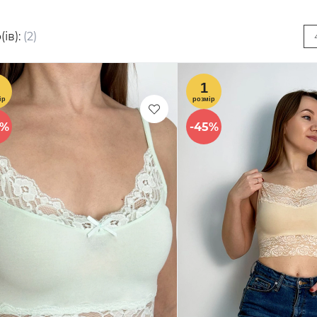
(ів):
(2)
0%
-45%