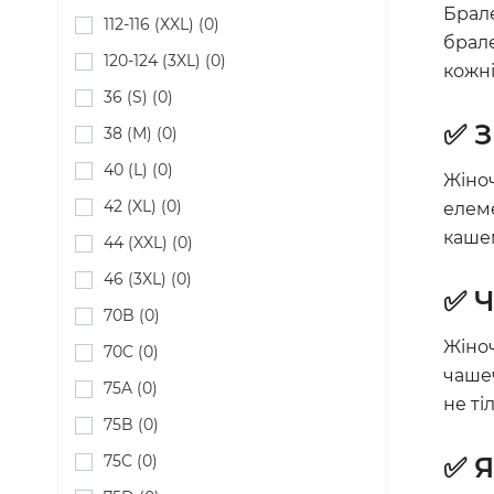
Брале
112-116 (ХXL) (0)
брале
120-124 (3XL) (0)
кожні
36 (S) (0)
✅ З
38 (M) (0)
40 (L) (0)
Жіноч
42 (XL) (0)
елеме
кашем
44 (XXL) (0)
46 (3XL) (0)
✅ Ч
70B (0)
Жіноч
70C (0)
чашеч
75A (0)
не ті
75B (0)
75C (0)
✅ Я