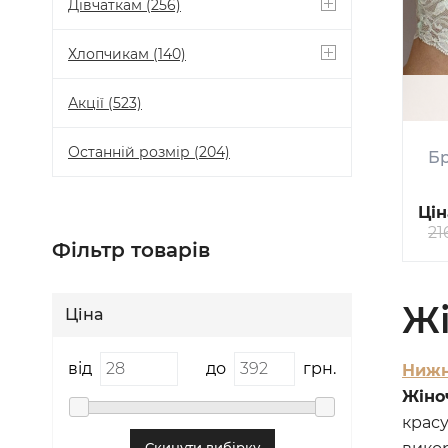
Дівчаткам
(256)
Хлопчикам
(140)
Акції
(523)
Останній розмір
(204)
Бр
Цін
21
Фільтр товарів
Жі
Ціна
від
до
грн.
Нижн
Жіно
красу
Скинути вибірку