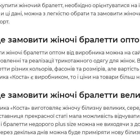
упити жіночий бралетт, необхідно орієнтуватися на і
 ці дані, можна з легкістю обрати та замовити жіноч
орт.
е замовити жіночі бралетти опт
и жіночі бралетти оптом від виробника можна на сайт
овленні та реалізації трикотажного одягу для жінок. 
тти різних кольорів, фасонів та розмірів, але вартіст
ка «Коста» є виробником, то і ціни на товари більш н
е замовити жіночі бралетти вели
ка «Коста» виготовляє жіночу білизну великих, серед
тавниця прекрасної статі мала можливість відчувати
і бралетти недорого plus size можна не виходячи з д
ерез декілька днів можна буде приміряти нову білиз