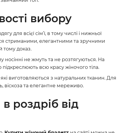
к звичайний топ.
вості вибору
у для всієї сім’ї, в тому числі і нижньої
ся стриманими, елегантними та зручними
й тому доказ.
му носінні не жмуть та не розтягуються. На
о підкреслюють всю красу жіночого тіла.
які виготовляються з натуральних тканин. Для
, віскоза та елегантне мереживо.
 в роздріб від
о.
Купити жіночий бралетт
на сайті можна не