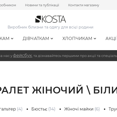
иробником
Новини та публікації
Контакти магазину
Виробник білизни та одягу для всієї родини
КАМ
ДІВЧАТКАМ
ХЛОПЧИКАМ
АКЦІ
фейсбук
а нас у
, та дізнавайтесь першими про акції та спеціаль
РАЛЕТ ЖІНОЧИЙ \ БІЛ
гальтер
(4)
Бюстьє
(14)
Жіночі майки
(6)
Тру