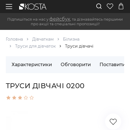
фейсбук
Підпишіться на нас у
, та дізнавайтесь першими
про акції та спеціальні пропозиції!
Головна
Дівчаткам
Білизна
Труси для дівчаток
Труси дівчачі
Характеристики
Обговорити
Поставити 
ТРУСИ ДІВЧАЧІ 0200