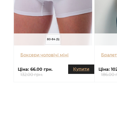
80-84 (S)
Боксери чоловічі міні
Бралет
Купити
Ціна:
66.00 грн.
Ціна:
10
132.00 грн.
186.00 