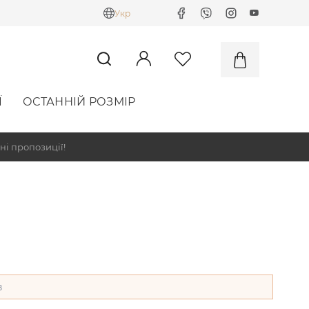
Укр
Ї
ОСТАННІЙ РОЗМІР
ні пропозиції!
в