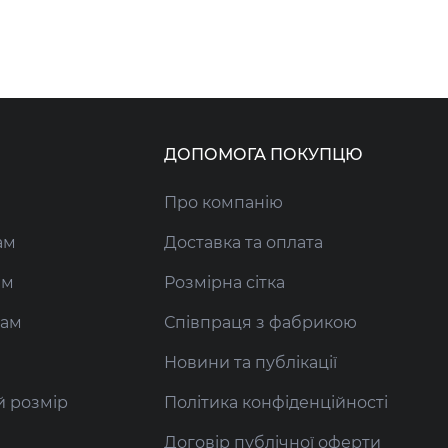
ДОПОМОГА ПОКУПЦЮ
Про компанію
ам
Доставка та оплата
ам
Розмірна сітка
кам
Співпраця з фабрикою
Новини та публікації
й розмір
Політика конфіденційності
Договір публічної оферти