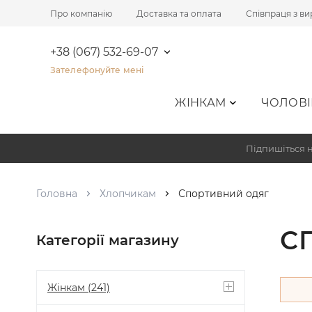
Про компанію
Доставка та оплата
Співпраця з в
+38 (067) 532-69-07
Зателефонуйте мені
ЖІНКАМ
ЧОЛОВІ
Підпишіться н
Головна
Хлопчикам
Спортивний одяг
С
Категорії магазину
Жінкам
(241)