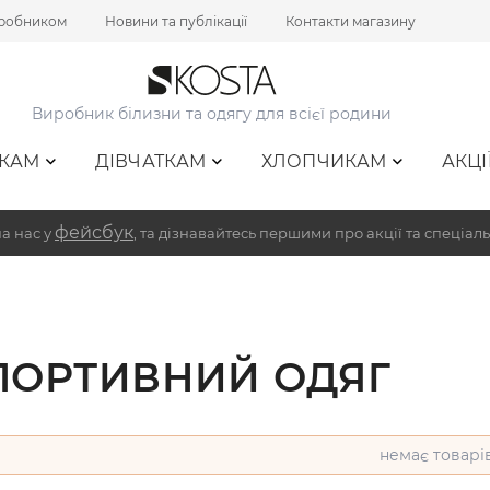
иробником
Новини та публікації
Контакти магазину
Виробник білизни та одягу для всієї родини
КАМ
ДІВЧАТКАМ
ХЛОПЧИКАМ
АКЦІ
фейсбук
а нас у
, та дізнавайтесь першими про акції та спеціаль
ПОРТИВНИЙ ОДЯГ
немає товарі