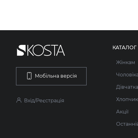
КАТАЛОГ
Жінкам
Чоловік
Мобільна версія
Дівчатк
Хлопчи
Вхід/Реєстрація
Акції
Останні