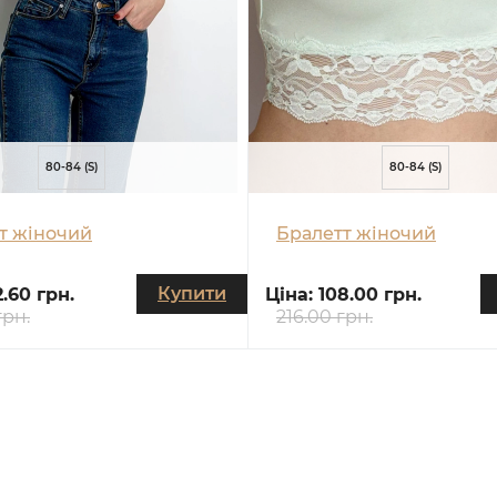
80-84 (S)
80-84 (S)
т жіночий
Бралетт жіночий
Купити
2.60 грн.
Ціна:
108.00 грн.
грн.
216.00 грн.