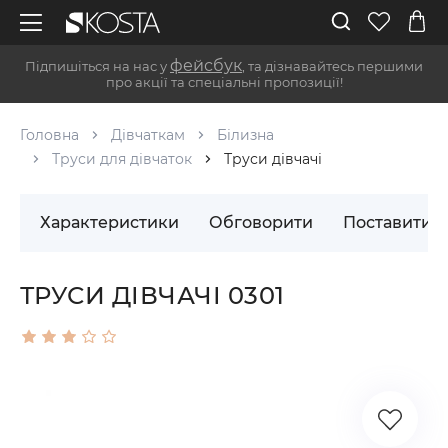
фейсбук
Підпишіться на нас у
, та дізнавайтесь першими
про акції та спеціальні пропозиції!
Головна
Дівчаткам
Білизна
Труси для дівчаток
Труси дівчачі
Характеристики
Обговорити
Поставити 
ТРУСИ ДІВЧАЧІ 0301