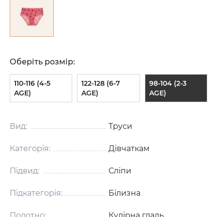
Оберіть розмір:
110-116 (4-5
122-128 (6-7
98-104 (2-3
AGE)
AGE)
AGE)
Вид:
Труси
Категорія:
Дівчаткам
Підвид:
Сліпи
Підкатегорія:
Білизна
Полотно:
Кулірна гладь