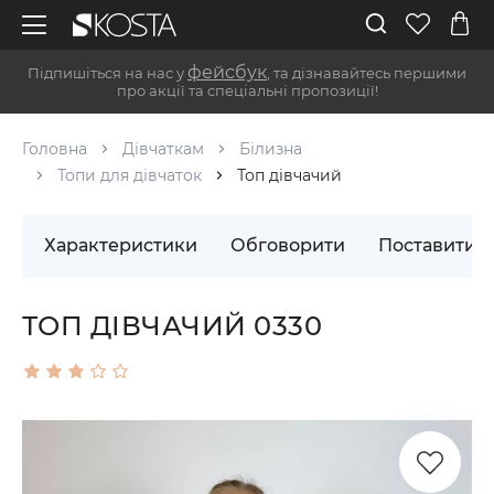
фейсбук
Підпишіться на нас у
, та дізнавайтесь першими
про акції та спеціальні пропозиції!
Головна
Дівчаткам
Білизна
Топи для дівчаток
Топ дівчачий
Характеристики
Обговорити
Поставити 
ТОП ДІВЧАЧИЙ 0330