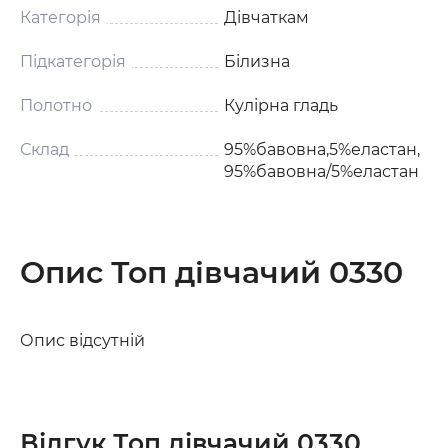
Категорія
Дівчаткам
Підкатегорія
Білизна
Полотно
Кулірна гладь
Склад
95%бавовна,5%еластан,
95%бавовна/5%еластан
Опис Топ дівчачий 0330
Опис відсутній
Відгук Топ дівчачий 0330