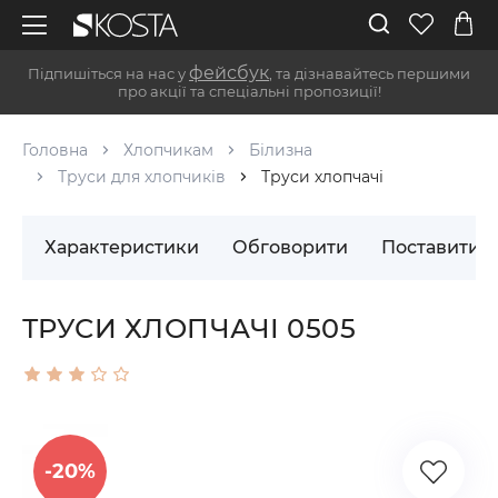
фейсбук
Підпишіться на нас у
, та дізнавайтесь першими
про акції та спеціальні пропозиції!
Головна
Хлопчикам
Білизна
Труси для хлопчиків
Труси хлопчачі
Характеристики
Обговорити
Поставити 
ТРУСИ ХЛОПЧАЧІ 0505
-20%