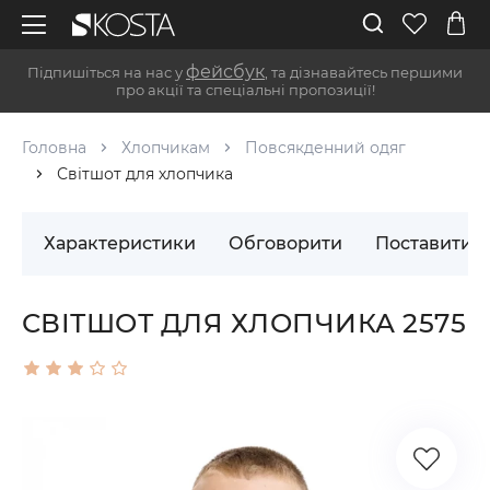
фейсбук
Підпишіться на нас у
, та дізнавайтесь першими
про акції та спеціальні пропозиції!
Головна
Хлопчикам
Повсякденний одяг
Світшот для хлопчика
Характеристики
Обговорити
Поставити 
СВІТШОТ ДЛЯ ХЛОПЧИКА 2575