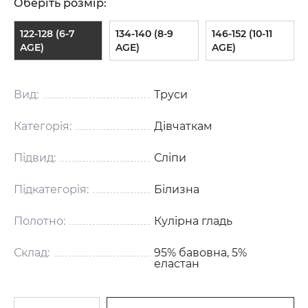
Оберіть розмір:
122-128 (6-7
134-140 (8-9
146-152 (10-11
AGE)
AGE)
AGE)
Вид:
Труси
Категорія:
Дівчаткам
Підвид:
Сліпи
Підкатегорія:
Білизна
Полотно:
Кулірна гладь
Склад:
95% бавовна, 5%
еластан