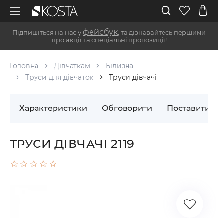
фейсбук
Підпишіться на нас у
, та дізнавайтесь першими
про акції та спеціальні пропозиції!
Головна
Дівчаткам
Білизна
Труси для дівчаток
Труси дівчачі
Характеристики
Обговорити
Поставити 
ТРУСИ ДІВЧАЧІ 2119