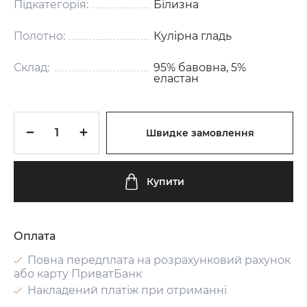
Підкатегорія:
Білизна
Полотно:
Кулірна гладь
Склад:
95% бавовна, 5%
еластан
Швидке замовлення
Купити
Оплата
Повна передплата на розрахунковий рахунок
або карту ПриватБанк
Накладений платіж при отриманні