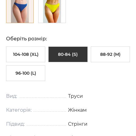
Оберіть розмір:
104-108 (XL)
80-84 (S)
88-92 (M)
96-100 (L)
Вид:
Труси
Категорія:
Жінкам
Підвид:
Стрінги