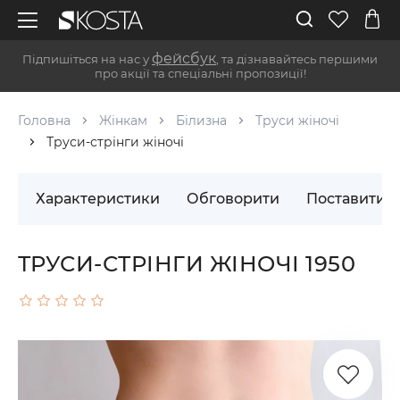
фейсбук
Підпишіться на нас у
, та дізнавайтесь першими
про акції та спеціальні пропозиції!
Головна
Жінкам
Білизна
Труси жіночі
Труси-стрінги жіночі
Характеристики
Обговорити
Поставити 
ТРУСИ-СТРІНГИ ЖІНОЧІ 1950