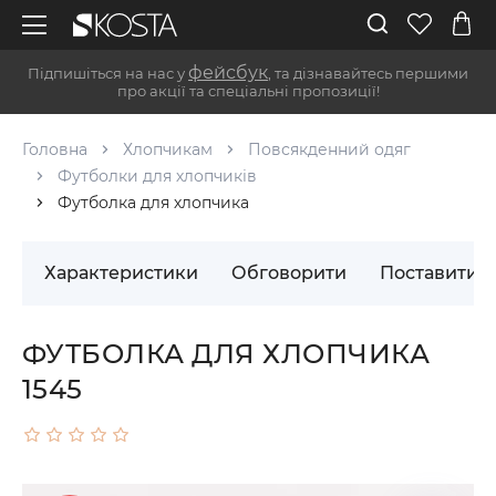
фейсбук
Підпишіться на нас у
, та дізнавайтесь першими
про акції та спеціальні пропозиції!
Головна
Хлопчикам
Повсякденний одяг
Футболки для хлопчиків
Футболка для хлопчика
Характеристики
Обговорити
Поставити 
ФУТБОЛКА ДЛЯ ХЛОПЧИКА
1545