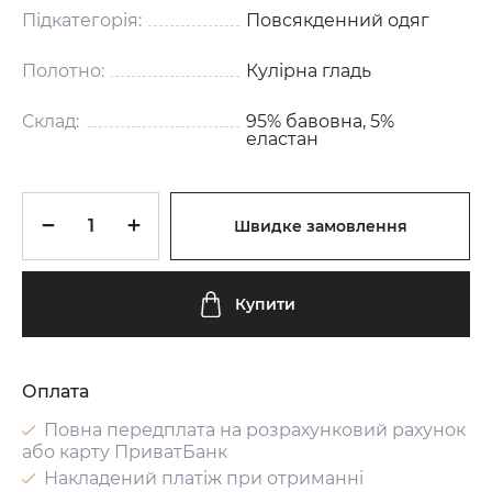
Підкатегорія:
Повсякденний одяг
Полотно:
Кулірна гладь
Склад:
95% бавовна, 5%
еластан
Швидке замовлення
Купити
Оплата
Повна передплата на розрахунковий рахунок
або карту ПриватБанк
Накладений платіж при отриманні