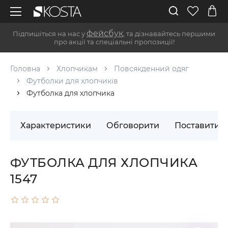
фейсбук
Підпишіться на нас у
, та дізнавайтесь першими
про акції та спеціальні пропозиції!
Головна
Хлопчикам
Повсякденний одяг
Футболки для хлопчиків
Футболка для хлопчика
Характеристики
Обговорити
Поставити 
ФУТБОЛКА ДЛЯ ХЛОПЧИКА
1547