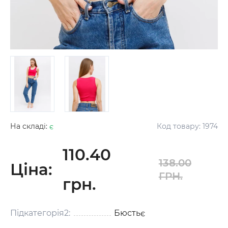
На складі:
є
Код товару:
1974
110.40
138.00
Ціна:
ГРН.
грн.
Підкатегорія2:
Бюстьє