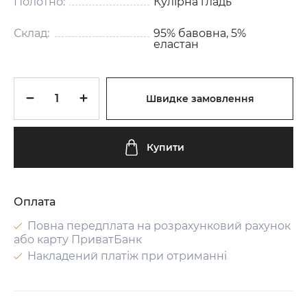
Полотно:
Кулірна гладь
Склад:
95% бавовна, 5%
еластан
Швидке замовлення
Купити
Оплата
Повна передплата на розрахунковий рахунок
або карту ПриватБанк
Накладений платіж при отриманні