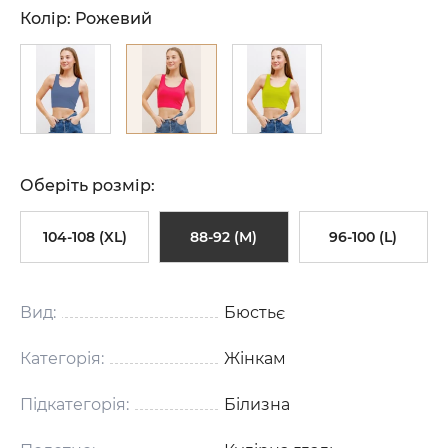
Колір:
Рожевий
Оберіть розмір:
104-108 (XL)
88-92 (M)
96-100 (L)
Вид:
Бюстьє
Категорія:
Жінкам
Підкатегорія:
Білизна