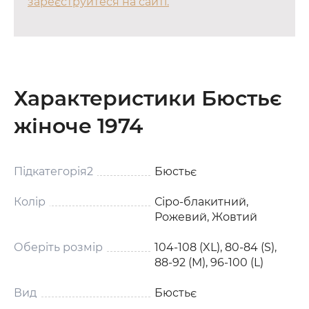
зареєструйтеся на сайті.
Характеристики Бюстьє
жіноче 1974
Підкатегорія2
Бюстьє
Колір
Сіро-блакитний,
Рожевий, Жовтий
Оберіть розмір
104-108 (XL), 80-84 (S),
88-92 (M), 96-100 (L)
Вид
Бюстьє