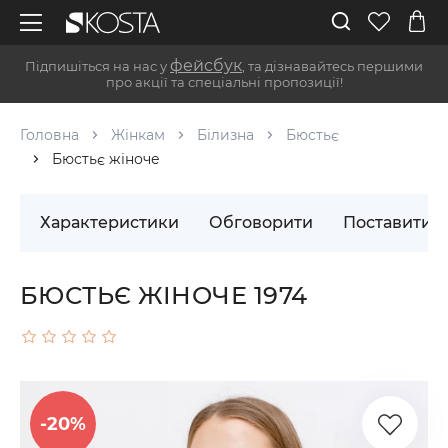
фейсбук
Підпишіться на нас у
, та дізнавайтесь першими
про акції та спеціальні пропозиції!
Головна
Жінкам
Білизна
Бюстьє
Бюстьє жіноче
Характеристики
Обговорити
Поставити 
БЮСТЬЄ ЖІНОЧЕ 1974
-20%