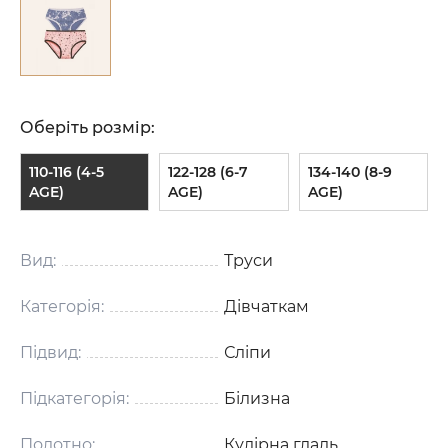
Оберіть розмір:
110-116 (4-5
122-128 (6-7
134-140 (8-9
AGE)
AGE)
AGE)
Вид:
Труси
Категорія:
Дівчаткам
Підвид:
Сліпи
Підкатегорія:
Білизна
Полотно:
Кулірна гладь