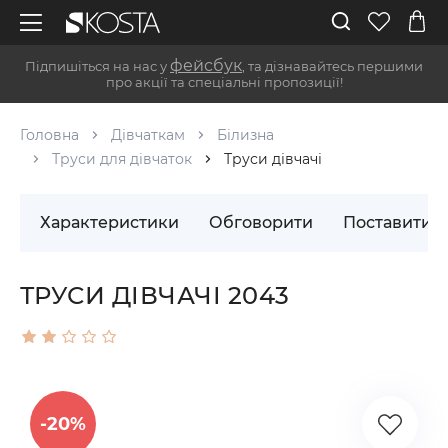
фейсбук
Підпишіться на нас у
, та дізнавайтесь першими
про акції та спеціальні пропозиції!
Головна
Дівчаткам
Білизна
Труси для дівчаток
Труси дівчачі
Характеристики
Обговорити
Поставити 
ТРУСИ ДІВЧАЧІ 2043
-20%