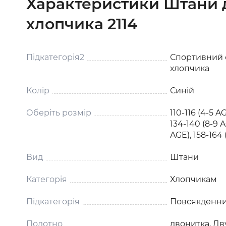
Характеристики Штани 
хлопчика 2114
Підкатегорія2
Спортивний 
хлопчика
Колір
Синій
Оберіть розмір
110-116 (4-5 AG
134-140 (8-9 A
AGE), 158-164 
Вид
Штани
Категорія
Хлопчикам
Підкатегорія
Повсякденни
Полотно
двонитка, Дв