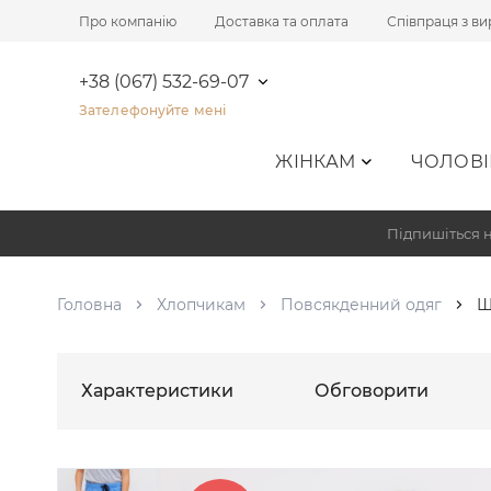
Про компанію
Доставка та оплата
Співпраця з в
+38 (067) 532-69-07
Зателефонуйте мені
ЖІНКАМ
ЧОЛОВІ
Підпишіться н
Головна
Хлопчикам
Повсякденний одяг
Ш
Характеристики
Обговорити