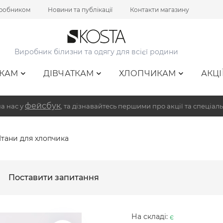
иробником
Новини та публікації
Контакти магазину
Виробник білизни та одягу для всієї родини
КАМ
ДІВЧАТКАМ
ХЛОПЧИКАМ
АКЦІ
фейсбук
а нас у
, та дізнавайтесь першими про акції та спеціаль
тани для хлопчика
Поставити запитання
На складі:
є