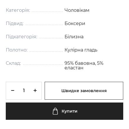
Категорія:
Чоловікам
Підвид:
Боксери
Підкатегорія:
Білизна
Полотно:
Кулірна гладь
Склад:
95% бавовна, 5%
еластан
Швидке замовлення
Купити