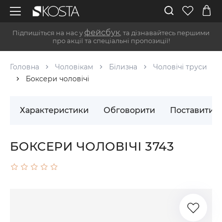
фейсбук
Підпишіться на нас у
, та дізнавайтесь першими
про акції та спеціальні пропозиції!
Головна
Чоловікам
Білизна
Чоловічі труси
Боксери чоловічі
Характеристики
Обговорити
Поставити 
БОКСЕРИ ЧОЛОВІЧІ 3743