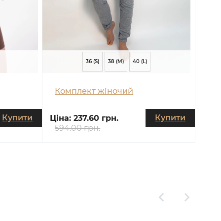
36 (S)
38 (M)
40 (L)
Комплект жіночий
Купити
Купити
Ціна:
237.60 грн.
594.00 грн.