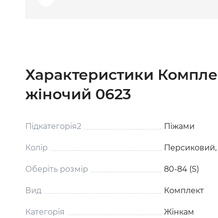
Характеристики Компле
жіночий 0623
Підкатегорія2
Піжами
Колір
Персиковий,
Оберіть розмір
80-84 (S)
Вид
Комплект
Категорія
Жінкам