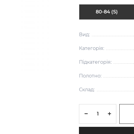
80-84 (S)
Вид:
Категорія:
Підкатегорія:
Полотно:
Склад: