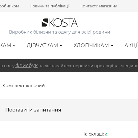
иробником
Новини та публікації
Контакти магазину
Виробник білизни та одягу для всієї родини
КАМ
ДІВЧАТКАМ
ХЛОПЧИКАМ
АКЦІ
фейсбук
а нас у
, та дізнавайтесь першими про акції та спеціаль
Комплект жіночий
Поставити запитання
На складі:
є