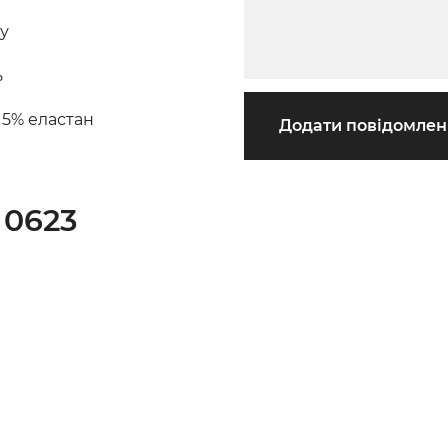
ну
ь
 5% еластан
Додати повідомле
 0623