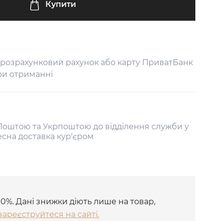
Купити
 розрахунковий рахунок або карту ПриватБанк
ри отриманні
оштою та Укрпоштою до відділення служби у
есна доставка кур'єром
10%. Дані знижки діють лише на товар,
зареєструйтеся на сайті.