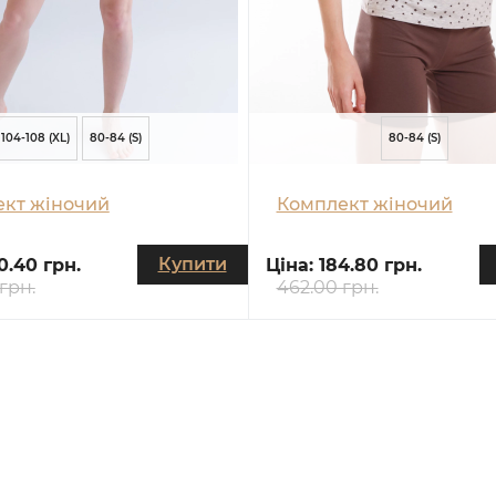
104-108 (XL)
80-84 (S)
80-84 (S)
кт жіночий
Комплект жіночий
Купити
0.40 грн.
Ціна:
184.80 грн.
грн.
462.00 грн.