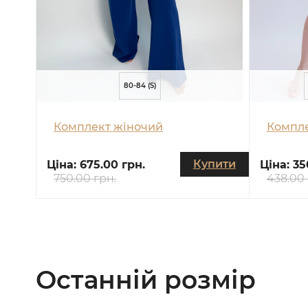
80-84 (S)
Комплект жіночий
Компле
Купити
Ціна:
675.00 грн.
Ціна:
35
750.00 грн.
438.00 
Останній розмір