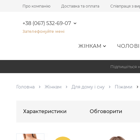
Про компанію
Доставка та оплата
Співпраця з в
+38 (067) 532-69-07
Зателефонуйте мені
ЖІНКАМ
ЧОЛОВІ
Підпишіться н
Головна
Жінкам
Для дому і сну
Піжами
Характеристики
Обговорити