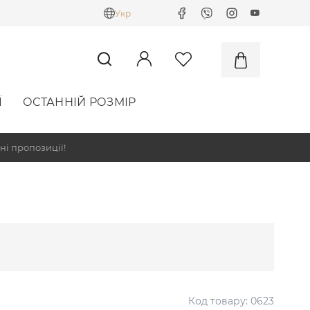
Укр
Ї
ОСТАННІЙ РОЗМІР
ні пропозиції!
Код товару:
0623