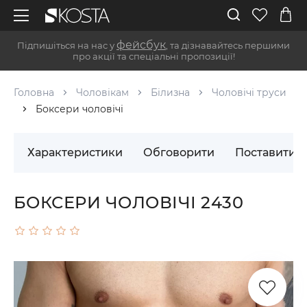
фейсбук
Підпишіться на нас у
, та дізнавайтесь першими
про акції та спеціальні пропозиції!
Головна
Чоловікам
Білизна
Чоловічі труси
Боксери чоловічі
Характеристики
Обговорити
Поставити 
БОКСЕРИ ЧОЛОВІЧІ 2430