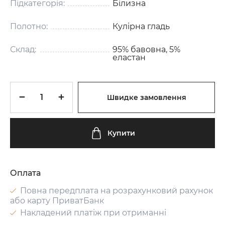
Підкатегорія:
Білизна
Полотно:
Кулірна гладь
Склад:
95% бавовна, 5%
еластан
Швидке замовлення
Купити
Оплата
Повна передплата на розрахунковий рахунок
або карту ПриватБанк
Накладений платіж при отриманні