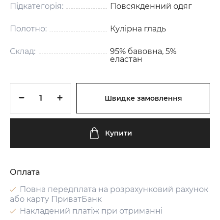
Підкатегорія:
Повсякденний одяг
Полотно:
Кулірна гладь
Склад:
95% бавовна, 5%
еластан
Швидке замовлення
Купити
Оплата
Повна передплата на розрахунковий рахунок
або карту ПриватБанк
Накладений платіж при отриманні