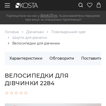
фейсбук
Підпишіться на нас у
, та дізнавайтесь першими
про акції та спеціальні пропозиції!
Головна
Дівчаткам
Повсякденний одяг
Шорти для дівчаток
Велосипедки для дівчинки
Характеристики
Обговорити
Поставити 
ВЕЛОСИПЕДКИ ДЛЯ
ДІВЧИНКИ 2284