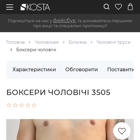
фейсбук
Підпишіться на нас у
, та дізнавайтесь першими
про акції та спеціальні пропозиції!
Головна
Чоловікам
Білизна
Чоловічі труси
Боксери чоловічі
Характеристики
Обговорити
Поставити 
БОКСЕРИ ЧОЛОВІЧІ 3505