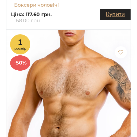
Боксери чоловічі
Купити
Ціна:
117.60 грн.
168.00 грн.
-50%