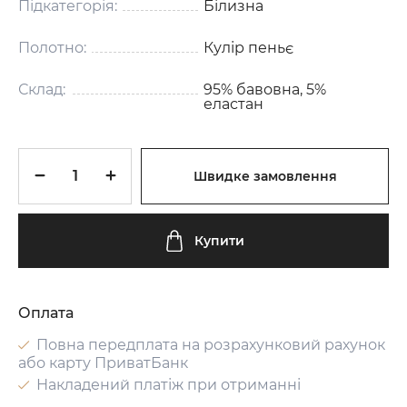
Підкатегорія:
Білизна
Полотно:
Кулір пеньє
Склад:
95% бавовна, 5%
еластан
Швидке замовлення
Купити
Оплата
Повна передплата на розрахунковий рахунок
або карту ПриватБанк
Накладений платіж при отриманні