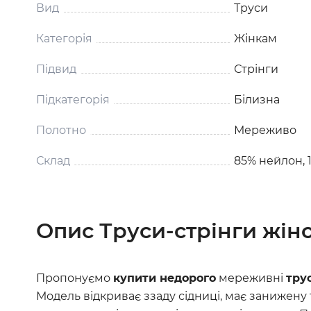
Вид
Труси
Категорія
Жінкам
Підвид
Стрінги
Підкатегорія
Білизна
Полотно
Мереживо
Склад
85% нейлон, 
Опис Труси-стрінги жіно
Пропонуємо
купити недорого
мереживні
тру
Модель відкриває ззаду сідниці, має занижену 