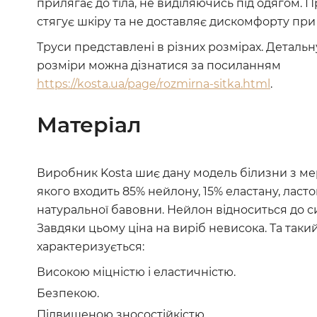
прилягає до тіла, не виділяючись під одягом. 
стягує шкіру та не доставляє дискомфорту при 
Труси представлені в різних розмірах. Деталь
розміри можна дізнатися за посиланням
https://kosta.ua/page/rozmirna-sitka.html
.
Матеріал
Виробник Kosta шиє дану модель білизни з ме
якого входить 85% нейлону, 15% еластану, ласт
натуральної бавовни. Нейлон відноситься до с
Завдяки цьому ціна на виріб невисока. Та таки
характеризується:
Високою міцністю і еластичністю.
Безпекою.
Підвищеною зносостійкістю.