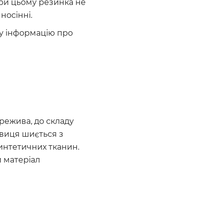
При цьому резинка не
носінні.
ну інформацію про
режива, до складу
овиця шиється з
интетичних тканин.
й матеріал