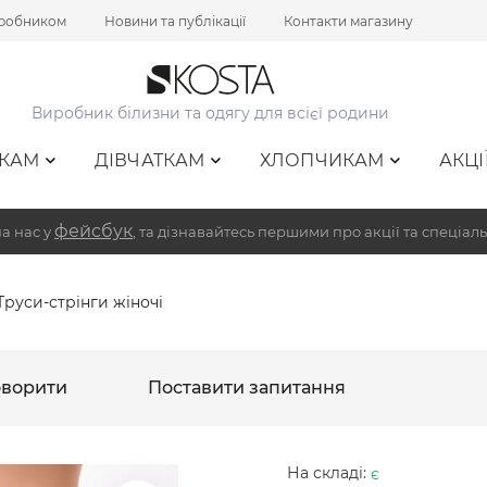
иробником
Новини та публікації
Контакти магазину
Виробник білизни та одягу для всієї родини
КАМ
ДІВЧАТКАМ
ХЛОПЧИКАМ
АКЦІ
фейсбук
а нас у
, та дізнавайтесь першими про акції та спеціаль
Труси-стрінги жіночі
ворити
Поставити запитання
На складі:
є