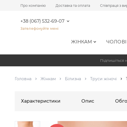
Про компанію
Доставка та оплата
Співпраця з в
+38 (067) 532-69-07
Зателефонуйте мені
ЖІНКАМ
ЧОЛОВІ
Підпишіться н
Головна
Жінкам
Білизна
Труси жіночі
Характеристики
Опис
Обго