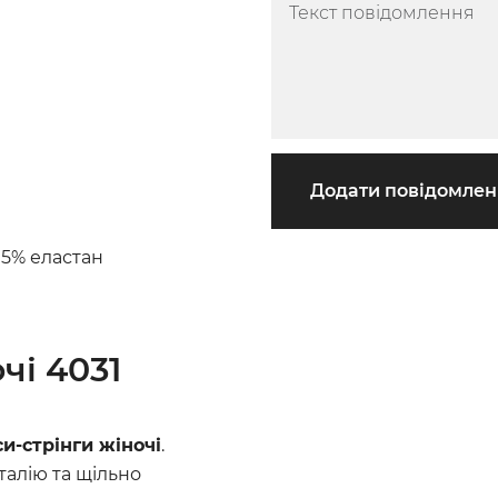
Додати повідомле
15% еластан
чі 4031
си-стрінги жіночі
.
талію та щільно