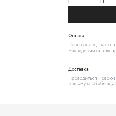
Оплата
Повна передплата на
Накладений платіж п
Доставка
Проводиться Новою П
Вашому місті або адр