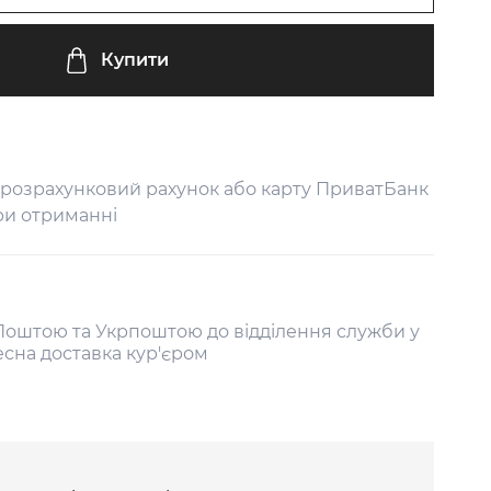
Купити
 розрахунковий рахунок або карту ПриватБанк
ри отриманні
оштою та Укрпоштою до відділення служби у
есна доставка кур'єром