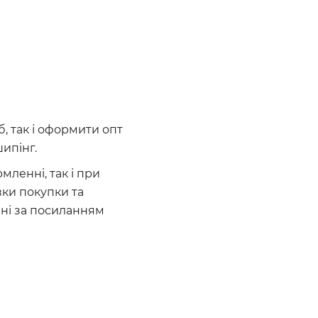
б, так і оформити опт
ипінг.
ленні, так і при
вки покупки та
ені за посиланням