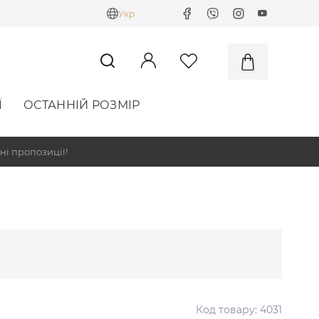
Укр
Ї
ОСТАННІЙ РОЗМІР
ні пропозиції!
Код товару:
4031