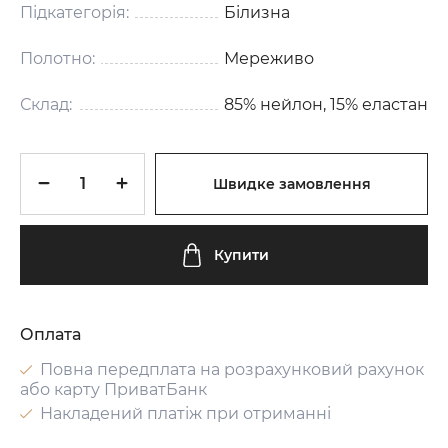
Підкатегорія:
Білизна
Полотно:
Мереживо
Склад:
85% нейлон, 15% еластан
Швидке замовлення
Купити
Оплата
Повна передплата на розрахунковий рахунок
або карту ПриватБанк
Накладений платіж при отриманні