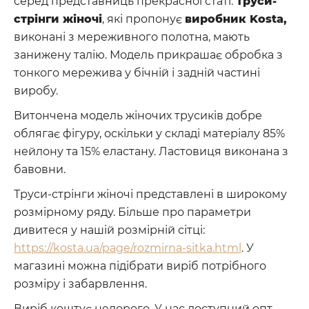
серед представниць прекрасної статі.
Труси-
стрінги жіночі
, які пропонує
виробник Kosta,
виконані з мереживного полотна, мають
занижену талію. Модель прикрашає обробка з
тонкого мережива у бічній і задній частині
виробу.
Витончена модель жіночих трусиків добре
облягає фігуру, оскільки у складі матеріалу 85%
нейлону та 15% еластану. Ластовиця виконана з
бавовни.
Труси-стрінги жіночі представлені в широкому
розмірному ряду. Більше про параметри
дивитеся у нашій розмірній сітці:
https://kosta.ua/page/rozmirna-sitka.html
. У
магазині можна підібрати виріб потрібного
розміру і забарвлення.
Виріб коштує недорого. У нас доступний опт