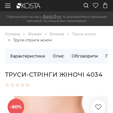
фейсбук
Підпишіться на нас у
, та дізнавайтесь першими
про акції та спеціальні пропозиції!
Головна
Жінкам
Білизна
Труси жіночі
Труси-стрінги жіночі
Характеристики
Опис
Обговорити
Пос
ТРУСИ-СТРІНГИ ЖІНОЧІ 4034
-60%