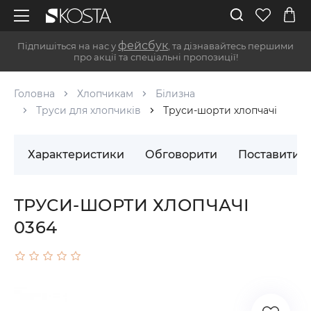
фейсбук
Підпишіться на нас у
, та дізнавайтесь першими
про акції та спеціальні пропозиції!
Головна
Хлопчикам
Білизна
Труси для хлопчиків
Труси-шорти хлопчачі
Характеристики
Обговорити
Поставити 
ТРУСИ-ШОРТИ ХЛОПЧАЧІ
0364