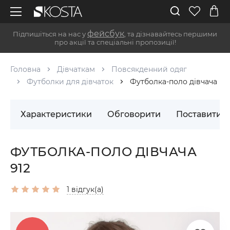
фейсбук
Підпишіться на нас у
, та дізнавайтесь першими
про акції та спеціальні пропозиції!
Головна
Дівчаткам
Повсякденний одяг
Футболки для дівчаток
Футболка-поло дівчача
Характеристики
Обговорити
Поставити 
ФУТБОЛКА-ПОЛО ДІВЧАЧА
912
1 відгук(а)