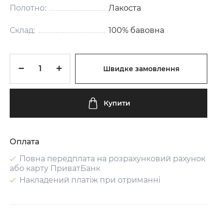
Полотно:
Лакоста
Склад:
100% бавовна
Швидке замовлення
Купити
Оплата
Повна передплата на розрахунковий рахунок
або карту ПриватБанк
Накладений платіж при отриманні