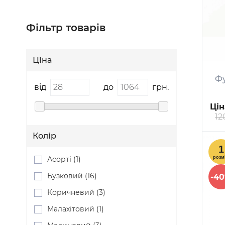
Фільтр товарів
Ціна
Фу
від
до
грн.
Цін
12
Колір
Асорті (1)
Бузковий (16)
-4
Коричневий (3)
Малахітовий (1)