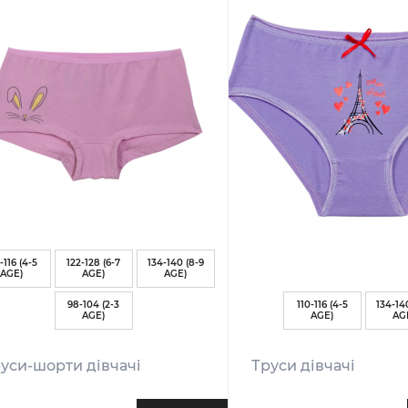
-116 (4-5
122-128 (6-7
134-140 (8-9
AGE)
AGE)
AGE)
98-104 (2-3
110-116 (4-5
134-14
AGE)
AGE)
AG
уси-шорти дівчачі
Труси дівчачі