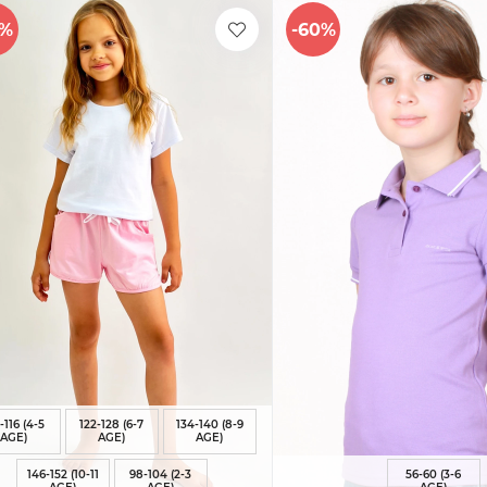
0%
-60%
-116 (4-5
122-128 (6-7
134-140 (8-9
AGE)
AGE)
AGE)
146-152 (10-11
98-104 (2-3
56-60 (3-6