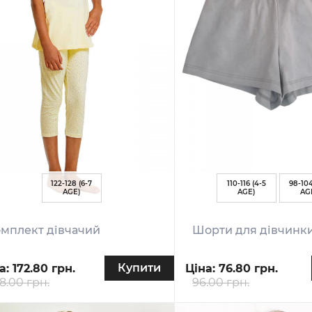
122-128 (6-7
110-116 (4-5
98-104
AGE)
AGE)
AG
мплект дівчачий
Шорти для дівчинк
Купити
а:
172.80 грн.
Ціна:
76.80 грн.
8.00 грн.
96.00 грн.