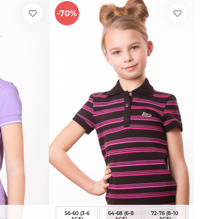
-70%
56-60 (3-6
64-68 (6-8
72-76 (8-10