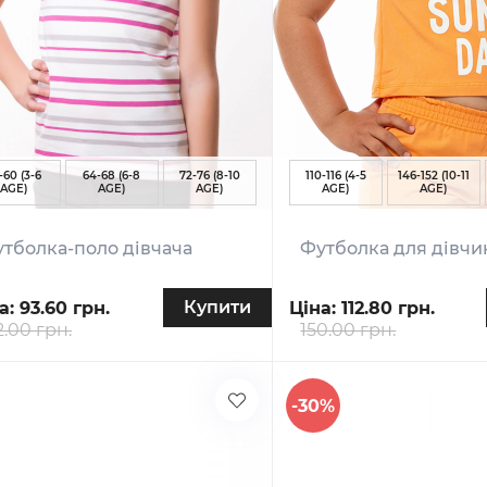
-60 (3-6
64-68 (6-8
72-76 (8-10
110-116 (4-5
146-152 (10-11
AGE)
AGE)
AGE)
AGE)
AGE)
тболка-поло дівчача
Футболка для дівчи
Купити
а:
93.60 грн.
Ціна:
112.80 грн.
2.00 грн.
150.00 грн.
-30%