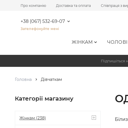
Про компанію
Доставка та оплата
Співпраця з в
+38 (067) 532-69-07
Зателефонуйте мені
ЖІНКАМ
ЧОЛОВІ
Підпишіться н
Головна
Дівчаткам
О
Категорії магазину
Жінкам
(238)
Біли