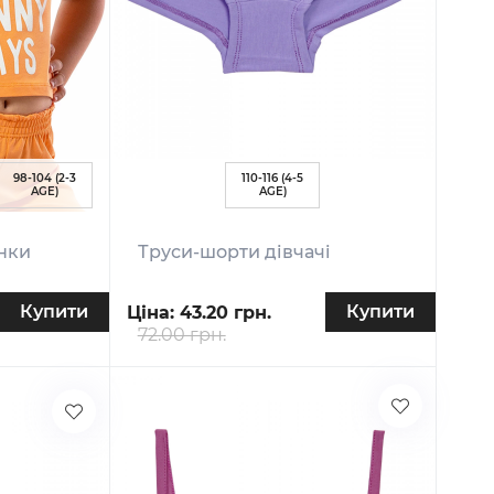
98-104 (2-3
110-116 (4-5
AGE)
AGE)
нки
Труси-шорти дівчачі
Купити
Купити
Ціна:
43.20 грн.
72.00 грн.