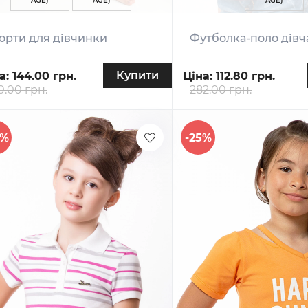
AGE)
AGE)
AGE)
рти для дівчинки
Футболка-поло дівч
Купити
а:
144.00 грн.
Ціна:
112.80 грн.
0.00 грн.
282.00 грн.
0%
-25%