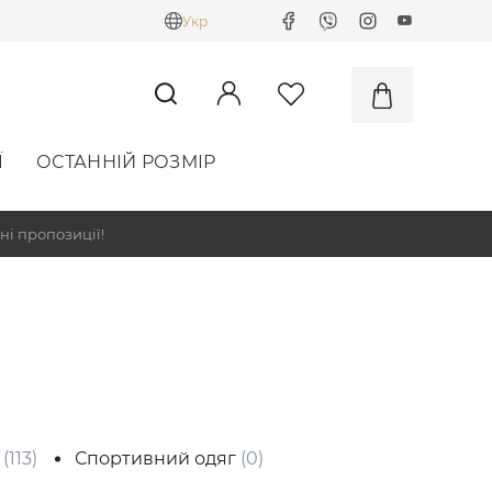
Укр
Ї
ОСТАННІЙ РОЗМІР
ні пропозиції!
г
(113)
Спортивний одяг
(0)