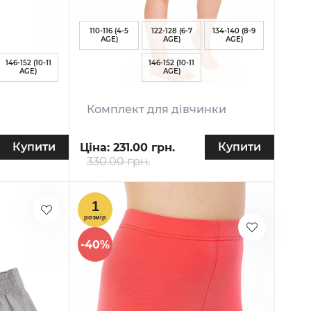
110-116 (4-5
122-128 (6-7
134-140 (8-9
AGE)
AGE)
AGE)
146-152 (10-11
146-152 (10-11
AGE)
AGE)
Комплект для дівчинки
Купити
Купити
Ціна:
231.00 грн.
330.00 грн.
-40%