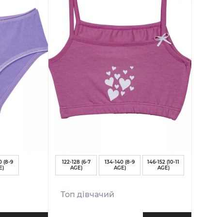
0 (8-9
122-128 (6-7
134-140 (8-9
146-152 (10-11
E)
AGE)
AGE)
AGE)
Топ дівчачий