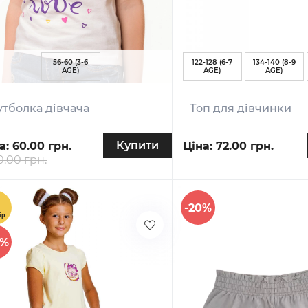
56-60 (3-6
122-128 (6-7
134-140 (8-9
AGE)
AGE)
AGE)
тболка дівчача
Топ для дівчинки
Купити
а:
60.00 грн.
Ціна:
72.00 грн.
0.00 грн.
-20%
0%