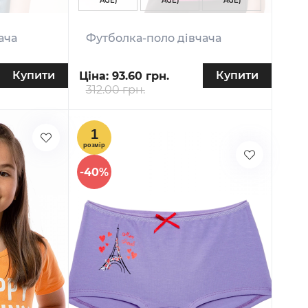
AGE)
AGE)
AGE)
ача
Футболка-поло дівчача
Купити
Купити
Ціна:
93.60 грн.
312.00 грн.
-40%