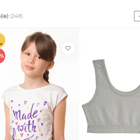
(ів):
(248)
0%