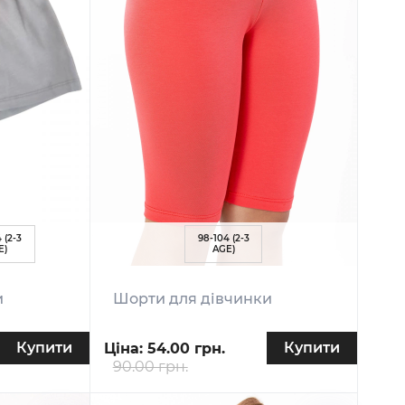
 (2-3
98-104 (2-3
E)
AGE)
и
Шорти для дівчинки
Купити
Купити
Ціна:
54.00 грн.
90.00 грн.