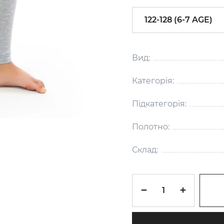
122-128 (6-7 AGE)
Вид:
Категорія:
Підкатегорія:
Полотно:
Склад: