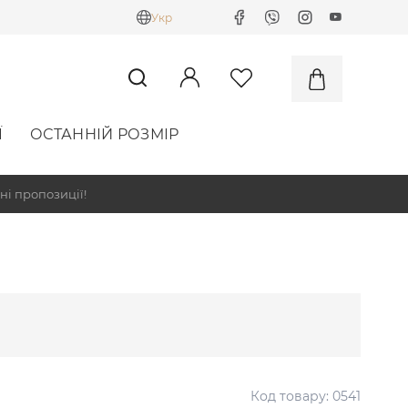
Укр
Ї
ОСТАННІЙ РОЗМІР
ні пропозиції!
Код товару:
0541