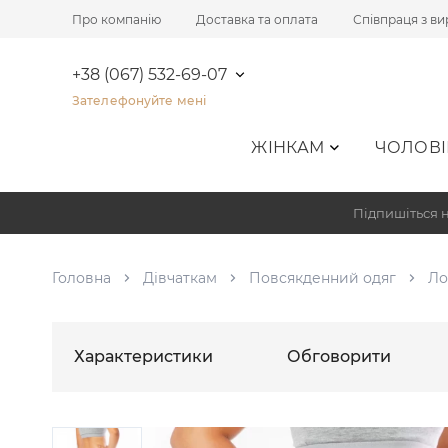
Про компанію
Доставка та оплата
Співпраця з в
+38 (067) 532-69-07
Зателефонуйте мені
ЖІНКАМ
ЧОЛОВІ
Підпишіться н
Головна
Дівчаткам
Повсякденний одяг
Ло
Характеристики
Обговорити