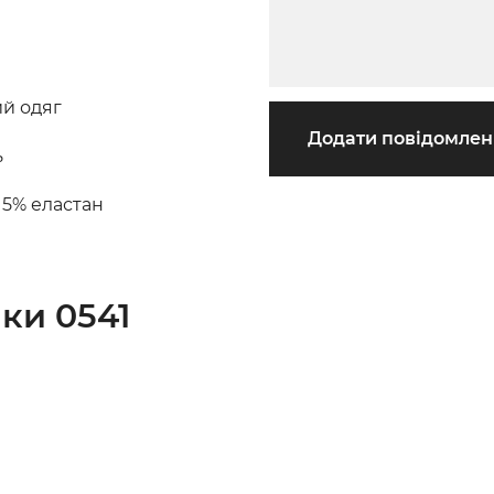
й одяг
Додати повідомле
ь
 5% еластан
ки 0541