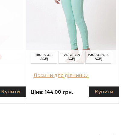
110-116 (4-5
122-128 (6-7
158-164 (12-13
AGE)
AGE)
AGE)
Лосини для дівчинки
Купити
Купити
Ціна:
144.00 грн.