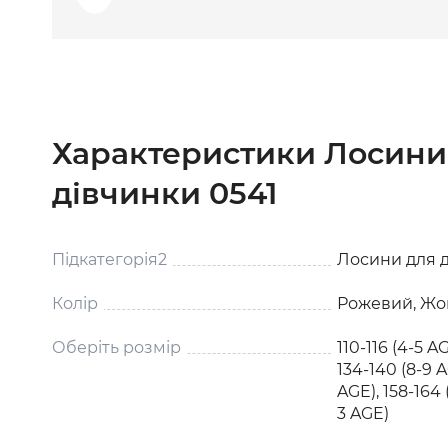
Характеристики Лосини
дівчинки 0541
Підкатегорія2
Лосини для д
Колір
Рожевий, Жо
Оберіть розмір
110-116 (4-5 AG
134-140 (8-9 A
AGE), 158-164 
3 AGE)