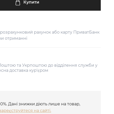
Купити
 розрахунковий рахунок або карту ПриватБанк
ри отриманні
оштою та Укрпоштою до відділення служби у
есна доставка кур'єром
10%. Дані знижки діють лише на товар,
зареєструйтеся на сайті.