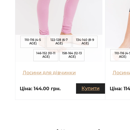
110-116 (4-5
122-128 (6-7
134-140 (8-9
AGE)
AGE)
AGE)
146-152 (10-11
158-164 (12-13
110-116 (4-
AGE)
AGE)
AGE)
Лосини для дівчинки
Лосини
Купити
Ціна:
144.00 грн.
Ціна:
11