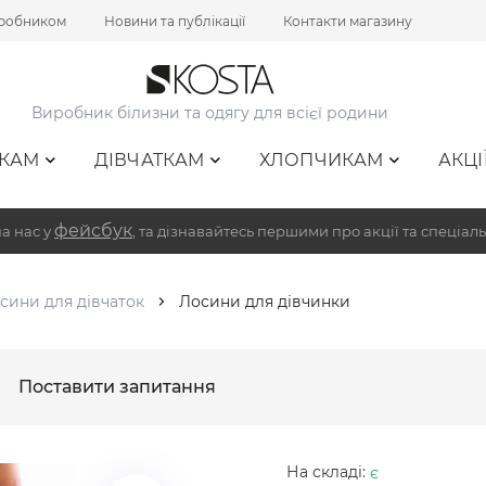
иробником
Новини та публікації
Контакти магазину
Виробник білизни та одягу для всієї родини
КАМ
ДІВЧАТКАМ
ХЛОПЧИКАМ
АКЦІ
фейсбук
а нас у
, та дізнавайтесь першими про акції та спеціаль
сини для дівчаток
Лосини для дівчинки
Поставити запитання
На складі:
є