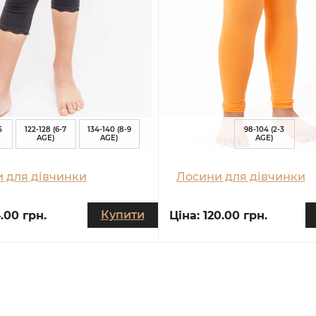
5
122-128 (6-7
134-140 (8-9
98-104 (2-3
AGE)
AGE)
AGE)
 для дівчинки
Лосини для дівчинки
Купити
4.00 грн.
Ціна:
120.00 грн.