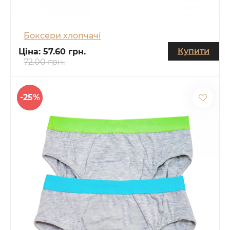
Боксери хлопчачі
Купити
Ціна:
57.60 грн.
72.00 грн.
-25%