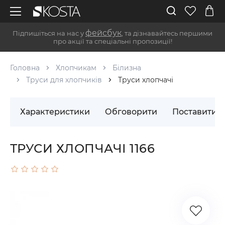
фейсбук
Підпишіться на нас у
, та дізнавайтесь першими
про акції та спеціальні пропозиції!
Головна
Хлопчикам
Білизна
Труси для хлопчиків
Труси хлопчачі
Характеристики
Обговорити
Поставити 
ТРУСИ ХЛОПЧАЧІ 1166