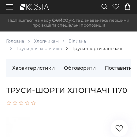
фейсбук
Підпишіться на нас у
, та дізнавайтесь першими
про акції та спеціальні пропозиції!
Головна
Хлопчикам
Білизна
Труси для хлопчиків
Труси-шорти хлопчачі
Характеристики
Обговорити
Поставити 
ТРУСИ-ШОРТИ ХЛОПЧАЧІ 1170